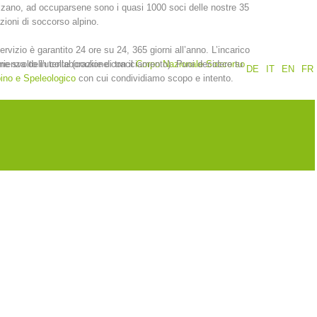
zano, ad occuparsene sono i quasi 1000 soci delle nostre 35
zioni di soccorso alpino.
Rapporti annuali
Formazione
servizio è garantito 24 ore su 24, 365 giorni all’anno. L’incarico
erienza dell'utente (cookie di tracciamento). Puoi decidere tu
ne svolto in collaborazione con il
Corpo Nazionale Soccorso
DE
IT
EN
FR
ino e Speleologico
con cui condividiamo scopo e intento.
Prevenzione
PEER
nti
Contatti