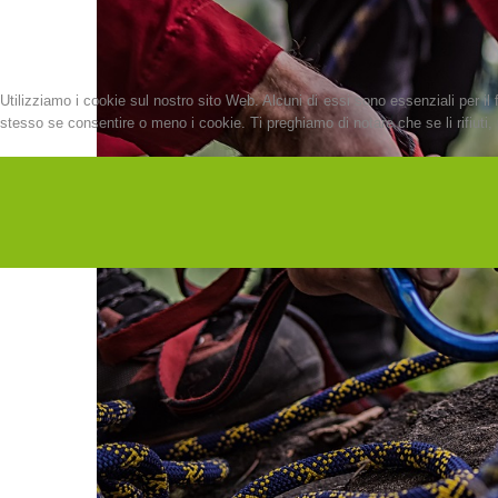
Utilizziamo i cookie sul nostro sito Web. Alcuni di essi sono essenziali per il 
stesso se consentire o meno i cookie. Ti preghiamo di notare che se li rifiuti, p