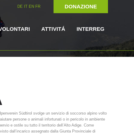
DONAZIONE
DE
IT
EN
FR
VOLONTARI
ATTIVITÁ
INTERREG
A
Unitá cinofile
Soccorritore in
lpenverein Südtirol svolge un servizio di soccorso alpino volto
loco
aiutare persone o animali infortunati o in pericolo in ambiente
ni del soccorso
3023 - START
ITAT 4112 - RESYST
Comitato Direttivo
ervio e ostile su tutto il territorio dell’Alto Adige. Come
visto dall’incarico assegnato dalla Giunta Provinciale di