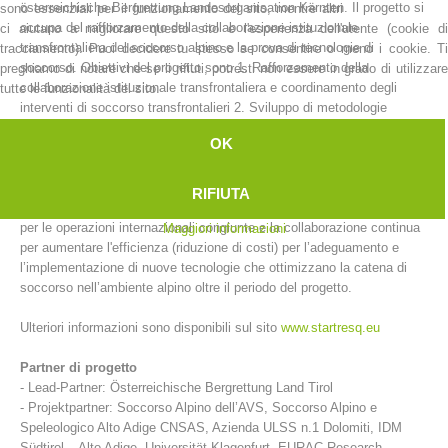
österreichische Bergrettung Landesorganisation Kärnten. Il progetto si
sono essenziali per il funzionamento del sito, mentre altri
occupa del rafforzamento della collaborazione istituzionale
ci aiutano a migliorare questo sito e l'esperienza dell'utente (cookie di
transfrontaliera del soccorso alpino e la prova di tecnologie di
tracciamento). Puoi decidere tu stesso se consentire o meno i cookie. Ti
soccorso. Obiettivi del progetto sono 1. Rafforzamento della
preghiamo di notare che se li rifiuti, potresti non essere in grado di utilizzare
collaborazione istituzionale transfrontaliera e coordinamento degli
tutte le funzionalità del sito.
interventi di soccorso transfrontalieri 2. Sviluppo di metodologie
comuni per l’introduzione e lo sviluppo di nuove tecnologie e processi
OK
3. Creazione di una regione pilota per esaminare tecnologie
innovative, secondo protocolli di test standardizzati 4. Sviluppo di
applicazioni e supporti IT per migliorare il soccorso alpino ma anche la
RIFIUTA
cooperazione sostenibile del soccorso alpino nelle zone di confine e
per le operazioni internazionali congiunte e la collaborazione continua
Maggiori informazioni
per aumentare l'efficienza (riduzione di costi) per l’adeguamento e
Stazioni del soccorso alpino
l’implementazione di nuove tecnologie che ottimizzano la catena di
soccorso nell’ambiente alpino oltre il periodo del progetto.
Ulteriori informazioni sono disponibili sul sito
www.startresq.eu
Partner di progetto
- Lead-Partner: Österreichische Bergrettung Land Tirol
- Projektpartner: Soccorso Alpino dell’AVS, Soccorso Alpino e
Speleologico Alto Adige CNSAS, Azienda ULSS n.1 Dolomiti, IDM
Südtirol – Alto Adige, Universität Klagenfurt, EURAC Research