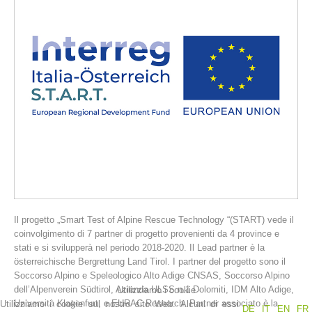
La storia
Il progetto „Smart Test of Alpine Rescue Technology “(START) vede il
coinvolgimento di 7 partner di progetto provenienti da 4 province e
stati e si svilupperà nel periodo 2018-2020. Il Lead partner è la
österreichische Bergrettung Land Tirol. I partner del progetto sono il
Soccorso Alpino e Speleologico Alto Adige CNSAS, Soccorso Alpino
dell’Alpenverein Südtirol, Azienda ULSS n.1 Dolomiti, IDM Alto Adige,
Utilizziamo i cookie
Università Klagenfurt, e EURAC Research. Partner associato è la
Utilizziamo i cookie sul nostro sito Web. Alcuni di essi
DE
IT
EN
FR