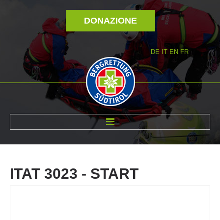
DONAZIONE
DE
IT
EN
FR
DI NOI
ITAT
3023
-
START