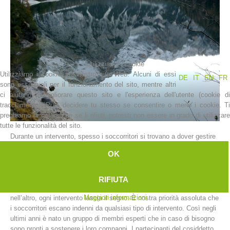
Utilizziamo i cookie
Utilizziamo i cookie sul nostro sito Web. Alcuni di essi
DE
IT
EN
FR
sono essenziali per il funzionamento del sito, mentre altri
ci aiutano a migliorare questo sito e l'esperienza dell'utente (cookie di
tracciamento). Puoi decidere tu stesso se consentire o meno i cookie. Ti
preghiamo di notare che se li rifiuti, potresti non essere in grado di utilizzare
La storia
tutte le funzionalità del sito.
Durante un intervento, spesso i soccorritori si trovano a dover gestire
situazioni davvero difficili e a dover andare anche oltre i propri limiti
OK
che possono essere di varia natura, sia fisici che mentali.
I soccorritori sono esseri umani e non possiamo pretendere che
svolgano la loro attività come degli automi dimenticando le situazioni
RIFIUTA
difficili che spesso si trovano a dover affrontare. In un modo o
Maggiori informazioni
nell’altro, ogni intervento lascia il segno. È nostra priorità assoluta che
i soccorritori escano indenni da qualsiasi tipo di intervento. Così negli
ultimi anni è nato un gruppo di membri esperti che in caso di bisogno
sono pronti a sostenere i loro compagni. I partecipanti del cosiddetto