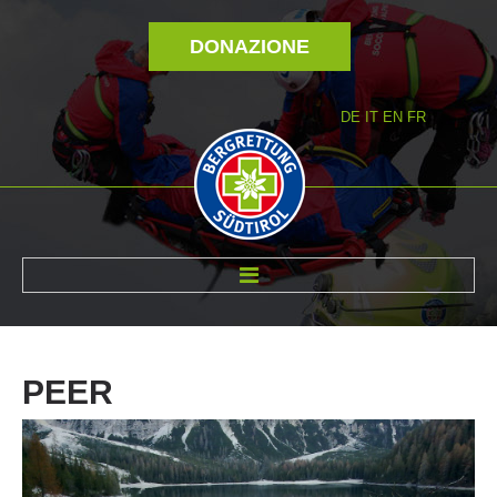
DONAZIONE
DE
IT
EN
FR
DI NOI
PEER