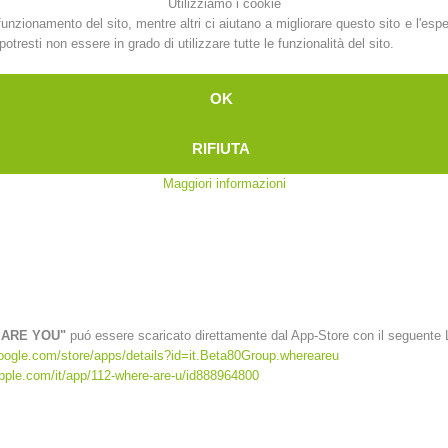
Utilizziamo i cookie
funzionamento del sito, mentre altri ci aiutano a migliorare questo sito e l'esp
otresti non essere in grado di utilizzare tutte le funzionalità del sito.
ALP"
puó essere scaricato direttamente dal App-Store con il seguente Link:
OK
oogle.com/store/apps/details?id=at.tirol_notfall
apple.com/de/app/sos-eu-alp/id400099520
RIFIUTA
Maggiori informazioni
 ARE YOU"
puó essere scaricato direttamente dal App-Store con il seguente 
google.com/store/apps/details?id=it.Beta80Group.whereareu
apple.com/it/app/112-where-are-u/id888964800