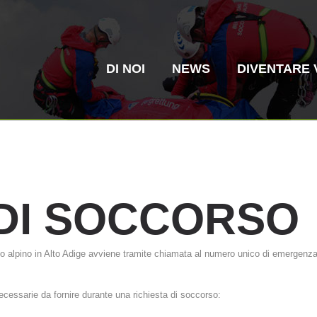
DI NOI
NEWS
DIVENTARE 
DI
SOCCORSO
Soccorso in
Elisoccorso
so alpino in Alto Adige avviene tramite chiamata al numero unico di emergenza
montagna
La storia
ITAT 4187
Stazio
ITAT 
alpino
ecessarie da fornire durante una richiesta di soccorso: