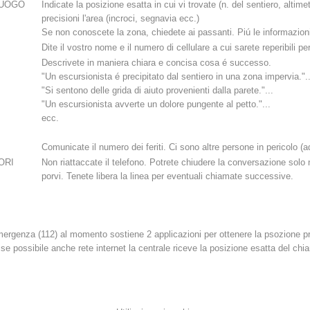
LUOGO
Indicate la posizione esatta in cui vi trovate (n. del sentiero, alt
precisioni l'area (incroci, segnavia ecc.)
Attuali
Appartenenza
Se non conoscete la zona, chiedete ai passanti. Piú le informazion
Dite il vostro nome e il numero di cellulare a cui sarete reperibili
Descrivete in maniera chiara e concisa cosa é successo.
"Un escursionista é precipitato dal sentiero in una zona impervia."..
"Si sentono delle grida di aiuto provenienti dalla parete."...
"Un escursionista avverte un dolore pungente al petto."...
ecc.
Soccorso sulle
Canyoning
piste
Comunicate il numero dei feriti. Ci sono altre persone in pericolo 
ORI
Non riattaccate il telefono. Potrete chiudere la conversazione solo
porvi. Tenete libera la linea per eventuali chiamate successive.
Interve
Richiesta di soccorso
emergenza (112) al momento sostiene 2 applicazioni per ottenere la psozione
 possibile anche rete internet la centrale riceve la posizione esatta del chi