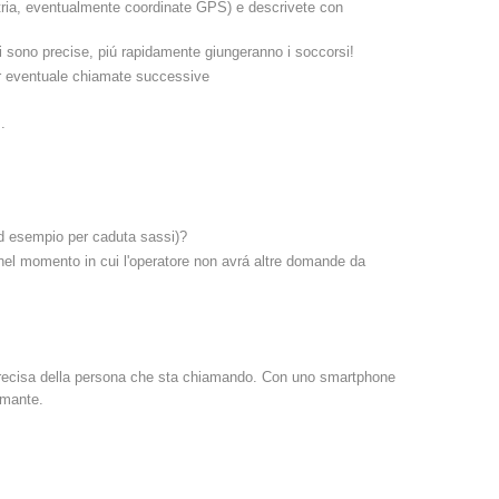
imetria, eventualmente coordinate GPS) e descrivete con
Rapporti annuali
Formazione
i sono precise, piú rapidamente giungeranno i soccorsi!
 per eventuale chiamate successive
.
Prevenzione
PEER
(ad esempio per caduta sassi)?
 nel momento in cui l'operatore non avrá altre domande da
nti
Contatti
 precisa della persona che sta chiamando. Con uno smartphone
amante.