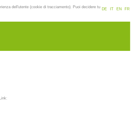
erienza dell'utente (cookie di tracciamento). Puoi decidere tu
DE
IT
EN
FR
Link: