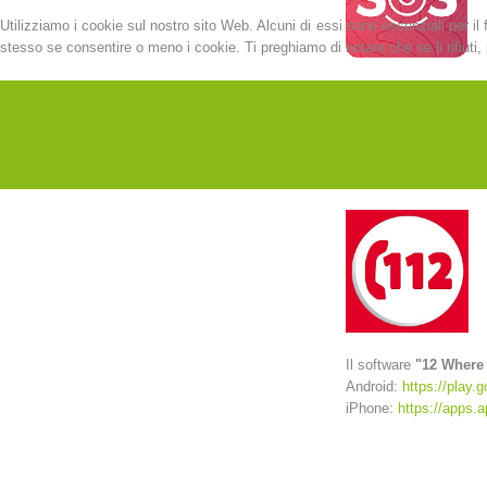
Utilizziamo i cookie sul nostro sito Web. Alcuni di essi sono essenziali per il 
stesso se consentire o meno i cookie. Ti preghiamo di notare che se li rifiuti, p
Il software
"SOS EU 
Android:
https://play.g
iPhone:
https://apps.
Il software
"12 Where
Android:
https://play.
iPhone:
https://apps.