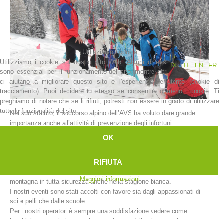
Utilizziamo i cookie
Utilizziamo i cookie sul nostro sito Web. Alcuni di essi
DE
IT
EN
FR
sono essenziali per il funzionamento del sito, mentre altri
ci aiutano a migliorare questo sito e l'esperienza dell'utente (cookie di
tracciamento). Puoi decidere tu stesso se consentire o meno i cookie. Ti
preghiamo di notare che se li rifiuti, potresti non essere in grado di utilizzare
tutte le funzionalità del sito.
Nel suo statuto, il soccorso alpino dell’AVS ha voluto dare grande
La storia
importanza anche all’attività di prevenzione degli infortuni.
In questo senso le stazioni di soccorso alpino dell’Alto Adige prestano
OK
un importante servizio di informazione che va debitamente
valorizzato.
RIFIUTA
Ogni anno all’inizio della stagione invernale, le nostre stazioni
organizzano delle campagne di sensibilizzazione per affrontare la
Maggiori informazioni
montagna in tutta sicurezza anche nella stagione bianca.
I nostri eventi sono stati accolti con favore sia dagli appassionati di
sci e pelli che dalle scuole.
Per i nostri operatori è sempre una soddisfazione vedere come