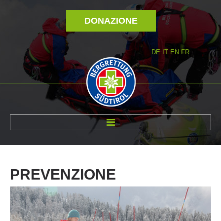
DONAZIONE
DE
IT
EN
FR
DI NOI
PREVENZIONE