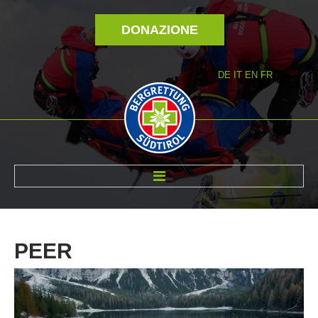
DONAZIONE
DE
IT
EN
FR
DI NOI
PEER