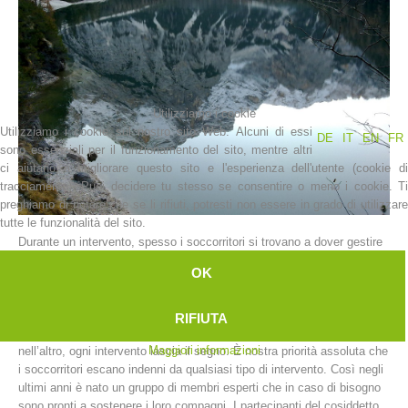
Utilizziamo i cookie
Utilizziamo i cookie sul nostro sito Web. Alcuni di essi
DE
IT
EN
FR
sono essenziali per il funzionamento del sito, mentre altri
ci aiutano a migliorare questo sito e l'esperienza dell'utente (cookie di
tracciamento). Puoi decidere tu stesso se consentire o meno i cookie. Ti
preghiamo di notare che se li rifiuti, potresti non essere in grado di utilizzare
La storia
tutte le funzionalità del sito.
Durante un intervento, spesso i soccorritori si trovano a dover gestire
situazioni davvero difficili e a dover andare anche oltre i propri limiti
OK
che possono essere di varia natura, sia fisici che mentali.
I soccorritori sono esseri umani e non possiamo pretendere che
svolgano la loro attività come degli automi dimenticando le situazioni
RIFIUTA
difficili che spesso si trovano a dover affrontare. In un modo o
Maggiori informazioni
nell’altro, ogni intervento lascia il segno. È nostra priorità assoluta che
i soccorritori escano indenni da qualsiasi tipo di intervento. Così negli
ultimi anni è nato un gruppo di membri esperti che in caso di bisogno
sono pronti a sostenere i loro compagni. I partecipanti del cosiddetto