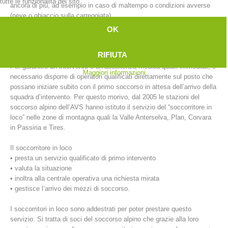
tutte le funzionalità del sito.
ancora di più, ad esempio in caso di maltempo o condizioni avverse
(neve o ghiaccio sulla carreggiata).
OK
D’altro canto, è proprio la rapidità a garantire la buona riuscita
dell’intervento di soccorso di un ferito.
RIFIUTA
Per garantire un intervento e un’assistenza medica quasi immediati, è
Maggiori informazioni
necessario disporre di operatori qualificati direttamente sul posto che
possano iniziare subito con il primo soccorso in attesa dell’arrivo della
squadra d’intervento. Per questo morivo, dal 2005 le stazioni del
soccorso alpino dell’AVS hanno istituto il servizio del “soccorritore in
loco” nelle zone di montagna quali la Valle Anterselva, Plan, Corvara
in Passiria e Tires.
Stazioni del soccorso alpino
Il soccorritore in loco
• presta un servizio qualificato di primo intervento
• valuta la situazione
• inoltra alla centrale operativa una richiesta mirata
• gestisce l’arrivo dei mezzi di soccorso.
I soccorritori in loco sono addestrati per poter prestare questo
servizio. Si tratta di soci del soccorso alpino che grazie alla loro