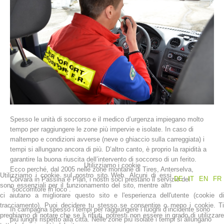
Spesso le unità di soccorso e il medico d’urgenza impiegano molto
La storia
tempo per raggiungere le zone più impervie e isolate. In caso di
maltempo e condizioni avverse (neve o ghiaccio sulla carreggiata) i
tempi si allungano ancora di più. D’altro canto, è proprio la rapidità a
garantire la buona riuscita dell’intervento di soccorso di un ferito.
Utilizziamo i cookie
Ecco perché, dal 2005 nelle zone montane di Tires, Anterselva,
Utilizziamo i cookie sul nostro sito Web. Alcuni di essi
DE
IT
EN
FR
Corvara in Passiria e Plan, i nostri soci prestano il servizio del
sono essenziali per il funzionamento del sito, mentre altri
“soccorritore in loco”.
ci aiutano a migliorare questo sito e l'esperienza dell'utente (cookie di
tracciamento). Puoi decidere tu stesso se consentire o meno i cookie. Ti
In campagna spesso i tempi per raggiungere i luoghi d’incidente sono
preghiamo di notare che se li rifiuti, potresti non essere in grado di utilizzare
più lunghi rispetto alla città. Nelle zone più isolate i tempi si allungano