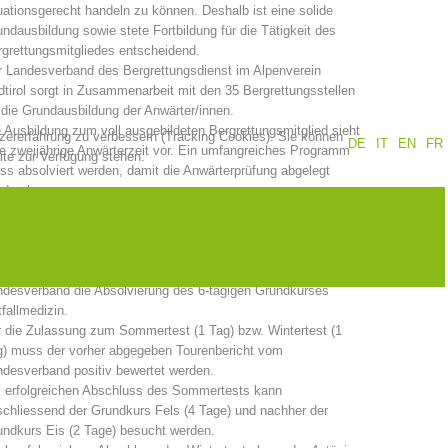
uationsgerecht handeln zu können. Deshalb ist eine solide
ndausbildung sowie stete Fortbildung für die Tätigkeit des
Jahresberichte
Ausbildung
grettungsmitgliedes entscheidend.
 Landesverband des Bergrettungsdienst im Alpenverein
tirol sorgt in Zusammenarbeit mit den 35 Bergrettungsstellen
 die Grundausbildung der Anwärter/innen.
 Ausbildung zum voll ausgebildeten Bergrettungsmitglied sieht
tzererfahrung zu verbessern (Tracking Cookies). Sie können
DE
IT
EN
FR
Prävention
PEER
e zweijährige Anwärterzeit vor. Ein umfangreiches Programm
ite zur Verfügung stehen.
s absolviert werden, damit die Anwärterprüfung abgelegt
rden kann.
e Gesamtdauer der Grundausbildung beträgt 20 Tage:
ze
Kontakt
is aller Kurse ist nach schriftlicher Aufnahme in den
ndesverband die Absolvierung des 6-tägigen Grundkurses
fallmedizin.
 die Zulassung zum Sommertest (1 Tag) bzw. Wintertest (1
g) muss der vorher abgegeben Tourenbericht vom
desverband positiv bewertet werden.
i erfolgreichen Abschluss des Sommertests kann
chliessend der Grundkurs Fels (4 Tage) und nachher der
ndkurs Eis (2 Tage) besucht werden.