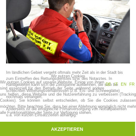
Im ländlichen Gebiet vergeht oftmals mehr Zeit als in der Stadt bis
Vereinsgeschichte
Wir nutzen Cookies
zum Eintreffen des Rettungsdienstes bzw. des Notarztes. In
Wir nutzen Cookies auf unserer Website. Einige von ihnen
DE
IT
EN
FR
Randgebieten kann sich die Zeitspanne ausdehnen, die sich bei
sind essenziell für den Betrieb der Seite, während andere
schlechten Witterungsverhältnissen (z.B. Eis- und Schneeglätte)
uns helfen, diese Website und die Nutzererfahrung zu verbessern (Tracking
nochmals verlängert.
Cookies). Sie können selbst entscheiden, ob Sie die Cookies zulassen
möchten. Bitte beachten Sie, dass bei einer Ablehnung womöglich nicht mehr
Anderseits ist die erfolgreiche Primärversorgung von Notfallpatienten
alle Funktionalitäten der Seite zur Verfügung stehen.
u.a. von kurzen Einsatzzeiten abhängig.
Aufgrund der Erkenntnis, daß eine deutliche Verkürzung des
AKZEPTIEREN
therapiefreien Intervalls nur möglich ist, wenn gut ausgebildete