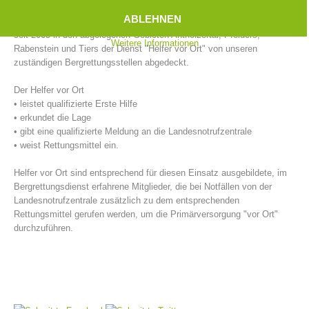
Ersthelfer, die direkt vor Ort sind, mit den Sofortmaßnahmen beginnen
ABLEHNEN
und diese bis zum Eintreffen des Rettungsdienstes weiterführen, wird
seit 2005 in den abgelegenen Gebieten Antholzertal, Pfelders,
Weitere Informationen
Rabenstein und Tiers der Dienst "Helfer vor Ort" von unseren
zuständigen Bergrettungsstellen abgedeckt.
Der Helfer vor Ort
• leistet qualifizierte Erste Hilfe
• erkundet die Lage
• gibt eine qualifizierte Meldung an die Landesnotrufzentrale
• weist Rettungsmittel ein.
Helfer vor Ort sind entsprechend für diesen Einsatz ausgebildete, im
Bergrettungsstellen
Bergrettungsdienst erfahrene Mitglieder, die bei Notfällen von der
Landesnotrufzentrale zusätzlich zu dem entsprechenden
Rettungsmittel gerufen werden, um die Primärversorgung "vor Ort"
durchzuführen.