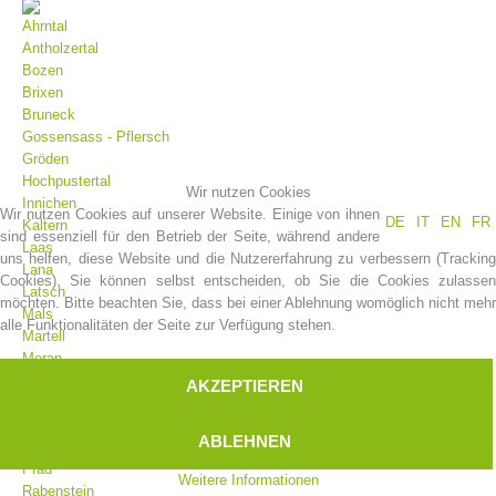
Ahrntal
Antholzertal
Bozen
Brixen
Bruneck
Gossensass - Pflersch
Gröden
Hochpustertal
Wir nutzen Cookies
Innichen
Wir nutzen Cookies auf unserer Website. Einige von ihnen
DE
IT
EN
FR
Kaltern
sind essenziell für den Betrieb der Seite, während andere
Laas
uns helfen, diese Website und die Nutzererfahrung zu verbessern (Tracking
Vereinsgeschichte
Lana
Cookies). Sie können selbst entscheiden, ob Sie die Cookies zulassen
Latsch
möchten. Bitte beachten Sie, dass bei einer Ablehnung womöglich nicht mehr
Mals
alle Funktionalitäten der Seite zur Verfügung stehen.
Martell
Meran
Moos
AKZEPTIEREN
Olang
Pfelders
ABLEHNEN
Platt
Prad
Weitere Informationen
Rabenstein