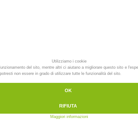
Attuali
Appartenenza
Soccorso sulle
Canyoning
piste
Utilizziamo i cookie
funzionamento del sito, mentre altri ci aiutano a migliorare questo sito e l'esp
otresti non essere in grado di utilizzare tutte le funzionalità del sito.
Interve
Richiesta di soccorso
OK
RIFIUTA
Maggiori informazioni