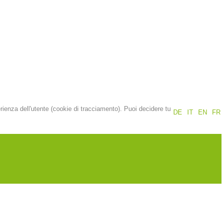
Rapporti annuali
Formazione
Prevenzione
PEER
erienza dell'utente (cookie di tracciamento). Puoi decidere tu
DE
IT
EN
FR
nti
Contatti