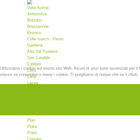
Valle Aurina
Anterselva
Bolzano
Bressanone
Brunico
Colle Isarco - Fleres
Gardena
Alta Val Pusteria
San Candido
Caldaro
Utilizziamo i cookie sul nostro sito Web. Alcuni di essi sono essenziali per il 
Lasa
stesso se consentire o meno i cookie. Ti preghiamo di notare che se li rifiuti, p
Lana
Laces
Malles
Martello
Merano
Moso
Valdaora
Plan
Plata
Prato
Corvara