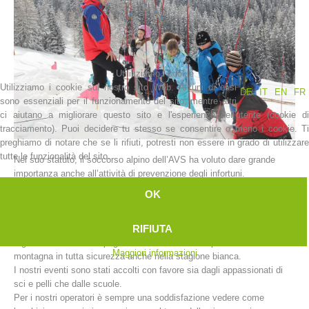
Utilizziamo i cookie
Utilizziamo i cookie sul nostro sito Web. Alcuni di essi
DE
IT
EN
FR
sono essenziali per il funzionamento del sito, mentre altri
ci aiutano a migliorare questo sito e l'esperienza dell'utente (cookie di
tracciamento). Puoi decidere tu stesso se consentire o meno i cookie. Ti
preghiamo di notare che se li rifiuti, potresti non essere in grado di utilizzare
tutte le funzionalità del sito.
Nel suo statuto, il soccorso alpino dell’AVS ha voluto dare grande
La storia
importanza anche all’attività di prevenzione degli infortuni.
In questo senso le stazioni di soccorso alpino dell’Alto Adige prestano
OK
un importante servizio di informazione che va debitamente
valorizzato.
RIFIUTA
Ogni anno all’inizio della stagione invernale, le nostre stazioni
organizzano delle campagne di sensibilizzazione per affrontare la
Maggiori informazioni
montagna in tutta sicurezza anche nella stagione bianca.
I nostri eventi sono stati accolti con favore sia dagli appassionati di
sci e pelli che dalle scuole.
Per i nostri operatori è sempre una soddisfazione vedere come