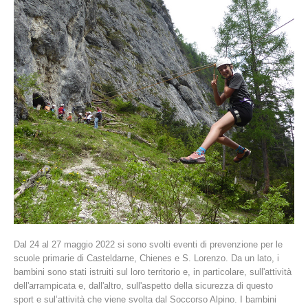
La storia
Dal 24 al 27 maggio 2022 si sono svolti eventi di prevenzione per le
scuole primarie di Casteldarne, Chienes e S. Lorenzo. Da un lato, i
bambini sono stati istruiti sul loro territorio e, in particolare, sull'attività
dell'arrampicata e, dall'altro, sull'aspetto della sicurezza di questo
sport e sul’attività che viene svolta dal Soccorso Alpino. I bambini