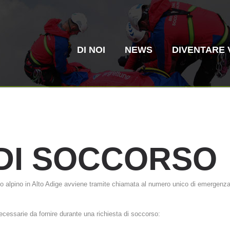
DI NOI
NEWS
DIVENTARE 
DI
SOCCORSO
Soccorso in
Elisoccorso
so alpino in Alto Adige avviene tramite chiamata al numero unico di emergenza
montagna
La storia
ITAT 4187
Stazio
ITAT 
alpino
ecessarie da fornire durante una richiesta di soccorso: