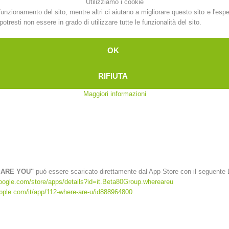
Utilizziamo i cookie
funzionamento del sito, mentre altri ci aiutano a migliorare questo sito e l'esp
otresti non essere in grado di utilizzare tutte le funzionalità del sito.
ALP"
puó essere scaricato direttamente dal App-Store con il seguente Link:
OK
oogle.com/store/apps/details?id=at.tirol_notfall
apple.com/de/app/sos-eu-alp/id400099520
RIFIUTA
Maggiori informazioni
 ARE YOU"
puó essere scaricato direttamente dal App-Store con il seguente 
google.com/store/apps/details?id=it.Beta80Group.whereareu
apple.com/it/app/112-where-are-u/id888964800