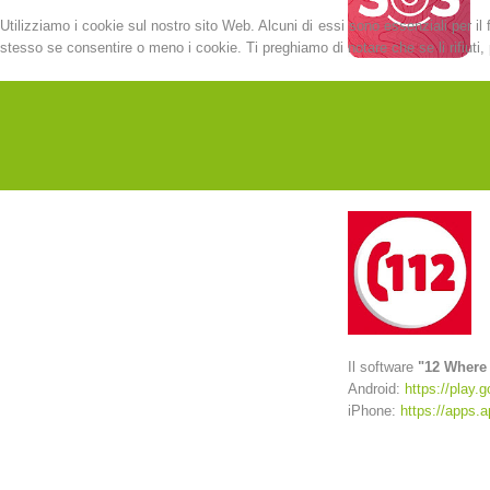
Utilizziamo i cookie sul nostro sito Web. Alcuni di essi sono essenziali per il 
stesso se consentire o meno i cookie. Ti preghiamo di notare che se li rifiuti, p
Il software
"SOS EU 
Android:
https://play.g
iPhone:
https://apps.
Il software
"12 Where
Android:
https://play.
iPhone:
https://apps.