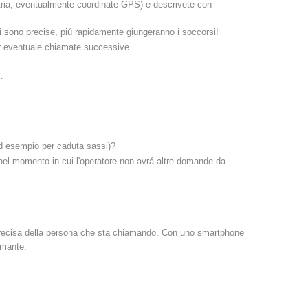
imetria, eventualmente coordinate GPS) e descrivete con
Rapporti annuali
Formazione
i sono precise, piú rapidamente giungeranno i soccorsi!
 per eventuale chiamate successive
.
Prevenzione
PEER
(ad esempio per caduta sassi)?
 nel momento in cui l'operatore non avrá altre domande da
nti
Contatti
 precisa della persona che sta chiamando. Con uno smartphone
amante.