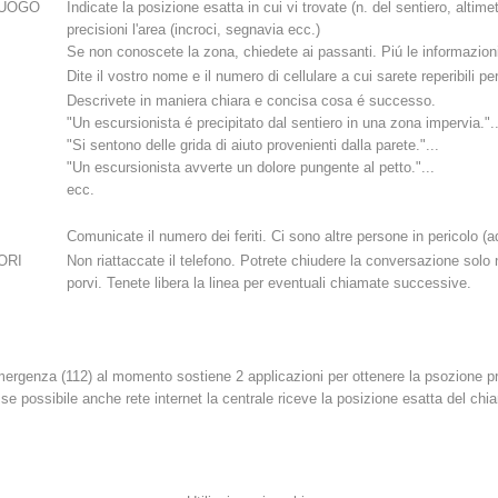
LUOGO
Indicate la posizione esatta in cui vi trovate (n. del sentiero, alt
precisioni l'area (incroci, segnavia ecc.)
Attuali
Appartenenza
Se non conoscete la zona, chiedete ai passanti. Piú le informazion
Dite il vostro nome e il numero di cellulare a cui sarete reperibili
Descrivete in maniera chiara e concisa cosa é successo.
"Un escursionista é precipitato dal sentiero in una zona impervia."..
"Si sentono delle grida di aiuto provenienti dalla parete."...
"Un escursionista avverte un dolore pungente al petto."...
ecc.
Soccorso sulle
Canyoning
piste
Comunicate il numero dei feriti. Ci sono altre persone in pericolo 
ORI
Non riattaccate il telefono. Potrete chiudere la conversazione solo
porvi. Tenete libera la linea per eventuali chiamate successive.
Interve
Richiesta di soccorso
emergenza (112) al momento sostiene 2 applicazioni per ottenere la psozione
 possibile anche rete internet la centrale riceve la posizione esatta del chi