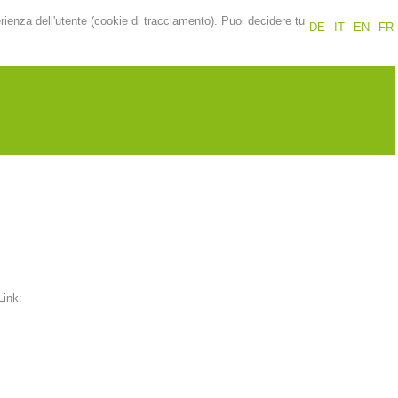
erienza dell'utente (cookie di tracciamento). Puoi decidere tu
DE
IT
EN
FR
Link: