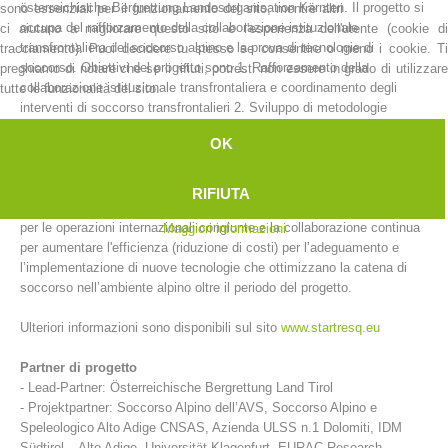
österreichische Bergrettung Landesorganisation Kärnten. Il progetto si
sono essenziali per il funzionamento del sito, mentre altri
occupa del rafforzamento della collaborazione istituzionale
ci aiutano a migliorare questo sito e l'esperienza dell'utente (cookie di
transfrontaliera del soccorso alpino e la prova di tecnologie di
tracciamento). Puoi decidere tu stesso se consentire o meno i cookie. Ti
soccorso. Obiettivi del progetto sono 1. Rafforzamento della
preghiamo di notare che se li rifiuti, potresti non essere in grado di utilizzare
collaborazione istituzionale transfrontaliera e coordinamento degli
tutte le funzionalità del sito.
interventi di soccorso transfrontalieri 2. Sviluppo di metodologie
comuni per l’introduzione e lo sviluppo di nuove tecnologie e processi
OK
3. Creazione di una regione pilota per esaminare tecnologie
innovative, secondo protocolli di test standardizzati 4. Sviluppo di
applicazioni e supporti IT per migliorare il soccorso alpino ma anche la
RIFIUTA
cooperazione sostenibile del soccorso alpino nelle zone di confine e
per le operazioni internazionali congiunte e la collaborazione continua
Maggiori informazioni
per aumentare l'efficienza (riduzione di costi) per l’adeguamento e
Stazioni del soccorso alpino
l’implementazione di nuove tecnologie che ottimizzano la catena di
soccorso nell’ambiente alpino oltre il periodo del progetto.
Ulteriori informazioni sono disponibili sul sito
www.startresq.eu
Partner di progetto
- Lead-Partner: Österreichische Bergrettung Land Tirol
- Projektpartner: Soccorso Alpino dell’AVS, Soccorso Alpino e
Speleologico Alto Adige CNSAS, Azienda ULSS n.1 Dolomiti, IDM
Südtirol – Alto Adige, Universität Klagenfurt, EURAC Research