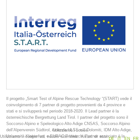
La storia
Il progetto „Smart Test of Alpine Rescue Technology “(START) vede il
coinvolgimento di 7 partner di progetto provenienti da 4 province e
stati e si svilupperà nel periodo 2018-2020. Il Lead partner è la
österreichische Bergrettung Land Tirol. I partner del progetto sono il
Soccorso Alpino e Speleologico Alto Adige CNSAS, Soccorso Alpino
dell’Alpenverein Südtirol, Azienda ULSS n.1 Dolomiti, IDM Alto Adige,
Utilizziamo i cookie
Università Klagenfurt, e EURAC Research. Partner associato è la
Utilizziamo i cookie sul nostro sito Web. Alcuni di essi
DE
IT
EN
FR