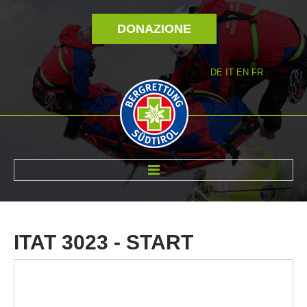
DONAZIONE
DE
IT
EN
FR
DI NOI
ITAT
3023
-
START