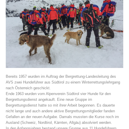
Vereinsgeschichte
Bereits 1957 wurden im Auftrag der Bergrettung-Landesleitung des
AVS zwei Hundeführer aus Südtirol zu einem Winterrettungslehrgang
nach Österreich geschickt.
Ende 1963 wurden vom Alpenverein Südtirol vier Hunde für den
Bergrettungsdienst angekauft. Eine neue Gruppe im
Bergrettungsdienst hatte so mit ihrer Arbeit begonnen. Es dauerte
nicht lange und auch andere aktive Bergrettungsmitglieder fanden
Gefallen an der neuen Aufgabe. Damals mussten die Kurse noch im
Ausland (Schweiz, Nordtirol, Kärnten, Allgäu) absolviert werden.
In den Anfangsjahren bestand unsere Gruppe aus 11 Hundeführern,