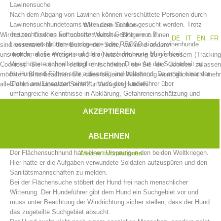
Lawinensuche
Nach dem Abgang von Lawinen können verschüttete Personen durch
Lawinensuchhundeteams unter dem Schnee gesucht werden. Trotz
Wir nutzen Cookies
des technischen Fortschrittes durch Geräte wie z.B.
Wir nutzen Cookies auf unserer Website. Einige von ihnen
DE
IT
EN
FR
Lawinenverschüttetensuchgeräte oder RECCO sind Lawinenhunde
sind essenziell für den Betrieb der Seite, während andere
manchmal die einzige und (dann) auch die beste Möglichkeit,
uns helfen, diese Website und die Nutzererfahrung zu verbessern (Tracking
Verschüttete schnellstmöglich zu orten. Diese Art der Sucharbeit ist
Cookies). Sie können selbst entscheiden, ob Sie die Cookies zulassen
für Hund und Führer sehr aufwendig und belastend. Da er als einer der
möchten. Bitte beachten Sie, dass bei einer Ablehnung womöglich nicht mehr
Ersten am Einsatzort eintrifft, muss der Hundeführer über
alle Funktionalitäten der Seite zur Verfügung stehen.
umfangreiche Kenntnisse in Abklärung, Gefahreneinschätzung und
Einsatzabläufen verfügen. Der Hund darf sich nicht von anderen
AKZEPTIEREN
Hunden, Sondierketten, LVS-Suchteams und anderen störenden
Einflüssen ablenken lassen.
Vorstand
ABLEHNEN
Flächensuche
Der Flächensuchhund hat seinen Ursprung in den beiden Weltkriegen.
Weitere Informationen
Hier hatte er die Aufgaben verwundete Soldaten aufzuspüren und den
Sanitätsmannschaften zu melden.
Bei der Flächensuche stöbert der Hund frei nach menschlicher
Witterung. Der Hundeführer gibt dem Hund ein Suchgebiet vor und
muss unter Beachtung der Windrichtung sicher stellen, dass der Hund
das zugeteilte Suchgebiet absucht.