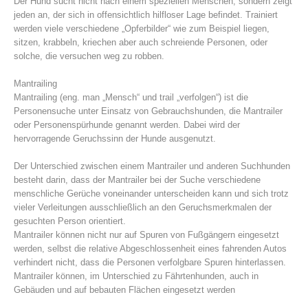
Der Hund sucht nicht nach einem speziellen Menschen, sondern zeigt
jeden an, der sich in offensichtlich hilfloser Lage befindet. Trainiert
werden viele verschiedene „Opferbilder“ wie zum Beispiel liegen,
sitzen, krabbeln, kriechen aber auch schreiende Personen, oder
solche, die versuchen weg zu robben.
Mantrailing
Mantrailing (eng. man „Mensch“ und trail „verfolgen“) ist die
Personensuche unter Einsatz von Gebrauchshunden, die Mantrailer
oder Personenspürhunde genannt werden. Dabei wird der
hervorragende Geruchssinn der Hunde ausgenutzt.
Der Unterschied zwischen einem Mantrailer und anderen Suchhunden
besteht darin, dass der Mantrailer bei der Suche verschiedene
Alarmierung
menschliche Gerüche voneinander unterscheiden kann und sich trotz
vieler Verleitungen ausschließlich an den Geruchsmerkmalen der
gesuchten Person orientiert.
Mantrailer können nicht nur auf Spuren von Fußgängern eingesetzt
werden, selbst die relative Abgeschlossenheit eines fahrenden Autos
verhindert nicht, dass die Personen verfolgbare Spuren hinterlassen.
Mantrailer können, im Unterschied zu Fährtenhunden, auch in
Gebäuden und auf bebauten Flächen eingesetzt werden