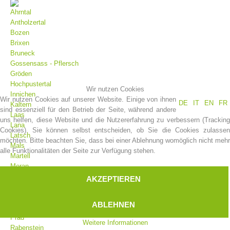
Ahrntal
Antholzertal
Bozen
Brixen
Bruneck
Gossensass - Pflersch
Gröden
Hochpustertal
Wir nutzen Cookies
Innichen
Wir nutzen Cookies auf unserer Website. Einige von ihnen
DE
IT
EN
FR
Kaltern
sind essenziell für den Betrieb der Seite, während andere
Laas
uns helfen, diese Website und die Nutzererfahrung zu verbessern (Tracking
Vereinsgeschichte
Lana
Cookies). Sie können selbst entscheiden, ob Sie die Cookies zulassen
Latsch
möchten. Bitte beachten Sie, dass bei einer Ablehnung womöglich nicht mehr
Mals
alle Funktionalitäten der Seite zur Verfügung stehen.
Martell
Meran
Moos
AKZEPTIEREN
Olang
Pfelders
ABLEHNEN
Platt
Prad
Weitere Informationen
Rabenstein