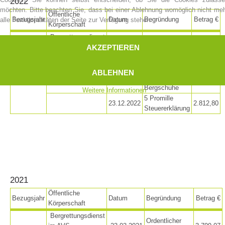
2022
möchten. Bitte beachten Sie, dass bei einer Ablehnung womöglich nicht me
Öffentliche
Bezugsjahr
Datum
Begründung
Betrag €
alle Funktionalitäten der Seite zur Verfügung stehen.
Körperschaft
Bergrettungsdienst
Ordentlicher
AKZEPTIEREN
im AVS
18.03.2022
3.865,77
Beitrag
Landesverband
Beitrag zum
ABLEHNEN
2022
Gemeinde Sarntal
13.06.2022
Ankauf von
4.000,00
Bergschuhe
Weitere Informationen
5 Promille
23.12.2022
2.812,80
Steuererklärung
Vorstand
2021
Öffentliche
Bezugsjahr
Datum
Begründung
Betrag €
Körperschaft
Bergrettungsdienst
Ordentlicher