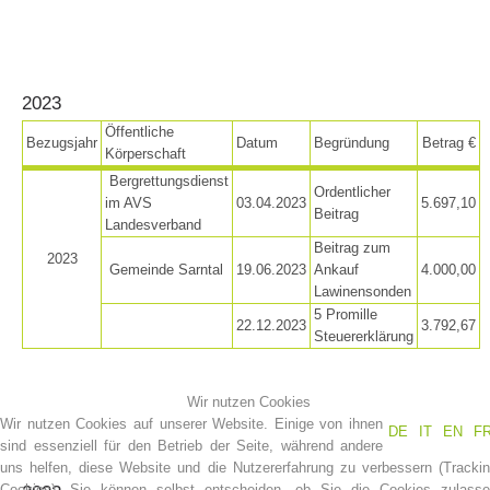
2023
Öffentliche
Bezugsjahr
Datum
Begründung
Betrag €
Körperschaft
Bergrettungsdienst
Ordentlicher
im AVS
03.04.2023
5.697,10
Beitrag
Landesverband
Beitrag zum
2023
Gemeinde Sarntal
19.06.2023
Ankauf
4.000,00
Bergrettungsstellen
Lawinensonden
5 Promille
22.12.2023
3.792,67
Steuererklärung
Wir nutzen Cookies
Wir nutzen Cookies auf unserer Website. Einige von ihnen
DE
IT
EN
F
sind essenziell für den Betrieb der Seite, während andere
uns helfen, diese Website und die Nutzererfahrung zu verbessern (Tracki
Cookies). Sie können selbst entscheiden, ob Sie die Cookies zulass