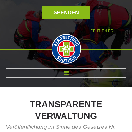
SPENDEN
DE
IT
EN
FR
ÜBER UNS
TRANSPARENTE
VERWALTUNG
Veröffentlichung im Sinne des Gesetzes Nr.