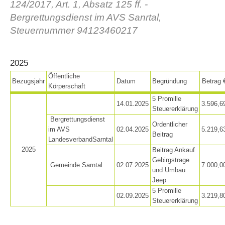
124/2017, Art. 1, Absatz 125 ff. -
Bergrettungsdienst im AVS Sanrtal,
Steuernummer 94123460217
2025
Öffentliche
Bezugsjahr
Datum
Begründung
Betrag 
Körperschaft
5 Promille
14.01.2025
3.596,6
Steuererklärung
Bergrettungsdienst
Vereinsgeschichte
Ordentlicher
im AVS
02.04.2025
5.219,6
Beitrag
LandesverbandSarntal
2025
Beitrag Ankauf
Gebirgstrage
Gemeinde Sarntal
02.07.2025
7.000,0
und Umbau
Jeep
5 Promille
02.09.2025
3.219,8
Steuererklärung