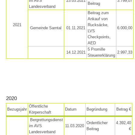
im AVS
23.03.2021
3.799,07
Beitrag
Landesverband
Beitrag zum
Ankauf von
2021
Rucksäcke,
Gemeinde Sarntal
01.11.2021
6.000,00
LVS
Checkpoints,
AED
5 Promille
14.12.2021
2.997,33
Steuererklärung
Alarmierung
2020
Öffentliche
Bezugsjahr
Datum
Begründung
Betrag €
Körperschaft
Bergrettungsdienst
Ordentlicher
4.392,40
im AVS
11.03.2020
Beitrag
€
Landesverband