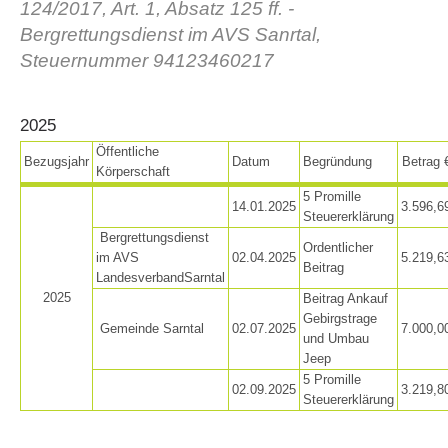
124/2017, Art. 1, Absatz 125 ff. -
Bergrettungsdienst im AVS Sanrtal,
Steuernummer 94123460217
2025
Öffentliche
Bezugsjahr
Datum
Begründung
Betrag 
Körperschaft
5 Promille
14.01.2025
3.596,6
Steuererklärung
Bergrettungsdienst
Association History
Ordentlicher
im AVS
02.04.2025
5.219,6
Beitrag
LandesverbandSarntal
2025
Beitrag Ankauf
Gebirgstrage
Gemeinde Sarntal
02.07.2025
7.000,0
und Umbau
Jeep
5 Promille
02.09.2025
3.219,8
Steuererklärung