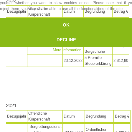
2022
yourself whether you want to allow cookies or not. Please note that if y
Öffentliche
reject them, you may not be able to use all the functionalities of the site.
Bezugsjahr
Datum
Begründung
Betrag €
Körperschaft
Bergrettungsdienst
OK
Ordentlicher
im AVS
18.03.2022
3.865,77
Beitrag
Landesverband
DECLINE
Beitrag zum
2022
Gemeinde Sarntal
13.06.2022
Ankauf von
4.000,00
More information
Bergschuhe
5 Promille
23.12.2022
2.812,80
Steuererklärung
Board of Management
2021
Öffentliche
Bezugsjahr
Datum
Begründung
Betrag €
Körperschaft
Bergrettungsdienst
Ordentlicher