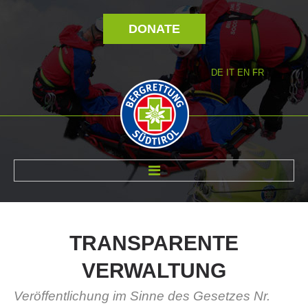
DONATE
DE
IT
EN
FR
ABOUT US
TRANSPARENTE
VERWALTUNG
Veröffentlichung im Sinne des Gesetzes Nr.