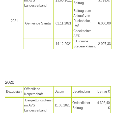
im AVS
23.03.2021
3.799,07
Beitrag
Landesverband
Beitrag zum
Ankauf von
2021
Rucksäcke,
Gemeinde Sarntal
01.11.2021
6.000,00
LVS
Checkpoints,
AED
5 Promille
14.12.2021
2.997,33
Steuererklärung
Raising the Alarm
2020
Öffentliche
Bezugsjahr
Datum
Begründung
Betrag €
Körperschaft
Bergrettungsdienst
Ordentlicher
4.392,40
im AVS
11.03.2020
Beitrag
€
Landesverband