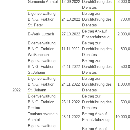
Gemeinde Ahrntal
12.09.2022
Durchführung des
3.000,
Dienstes
Eigenverwaltung
Beitrag zur
B.N.G. Fraktion
24.10.2022
Durchführung des
700,
St. Peter
Dienstes
Beitrag Ankauf
E-Werk Luttach
27.10.2022
2.000,
Einsatzfahrzeug
Eigenverwaltung
Beitrag zur
B.N.G. Fraktion
11.11.2022
Durchführung des
800,
Weißenbach
Dienstes
Eigenverwaltung
Beitrag zur
B.N.G. Fraktion
24.11.2022
Durchführung des
500,
St.Johann
Dienstes
Eigenverwaltung
Beitrag zur
B.N.G. Fraktion
24.11.2022
Durchführung des
1.000,
2022
St. Johann
Dienstes
Eigenverwaltung
Beitrag zur
B.N.G. Fraktion
25.11.2022
Durchführung des
500,
Jahresberichte
Prettau
Dienstes
Tourismusvereein
Beitrag Ankauf
25.11.2022
10.000,
Ahrntal
Einsatzfahrzeug
Eigenverwaltung
Beitrag Ankauf