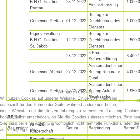
B.N.G. Fraktion
25.11.2022
1.000,
MITGLIED WERDEN
Einsatzfahrzeug
Prettau
Beitrag zur
Gemeinde Prettau
01.12.2022
Durchführung des
1.000,
Dienstes
Eigenverwaltung
Beitrag zur
B.N.G. Fraktion
12.12.2022
Durchführung des
500,
St. Jakob
Dienstes
5 Promille
23.12.2022
3.409,
Steuererklärung
Ausserordentlicher
Gemeinde Ahrntal
27.12.2022
Beitrag Reparatur
4.000,
Quad
Ausserordentlicher
Gemeinde Prettau
29.12.2022
Beitrag Ankauf
1.950,
Wir nutzen Cookies
Biwaksäcke
Wir nutzen Cookies auf unserer Website. Einige von ihnen sind
DE
IT
EN
essenziell für den Betrieb der Seite, während andere uns helfen,
diese Website und die Nutzererfahrung zu verbessern (Tracking Cookies)
2021
können selbst entscheiden, ob Sie die Cookies zulassen möchten. Bitte be
Sie, dass bei einer Ablehnung womöglich nicht mehr alle Funktionalitäten der
Öffentliche
Bezugsjahr
Datum
Begründung
Betrag €
zur Verfügung stehen.
Mitgliedschaft
Körperschaft
Bergrettungsdienst