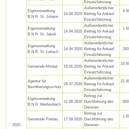
Einsatzfahrzeug
Außerordentlicher
Bergrettung
Eigenverwaltung
4.0
14.04.2020
Beitrag für Ankauf
B.N.R. St. Johann
Einsatzfahrzeug
Außerordentlicher
Eigenverwaltung
1.5
14.04.2020
Beitrag für Ankauf
B.N.R. St. Jakob
Einsatzfahrzeug
Außerordentlicher
Eigenverwaltung
14.04.2020
Beitrag für Ankauf
250
B.N.R. St. Luttach
Einsatzfahrzeug
Außerordentlicher
10.0
Gemeinde Ahrntal
19.05.2020
Beitrag für Ankauf
Einsatzfahrzeug
Außerordentlicher
Agentur für
21.0
28.07.2020
Beitrag für Ankauf
Bevölkerungsschutz
Einsatzfahrzeug
Beitrag zur
Eigenverwaltung
21.08.2020
Durchführung des
800
B.N.R. Weißenbach
Dienstes
Beitrag zur
1.0
Gemeinde Prettau
17.09.2020
Durchführung des
2020
Dienstes