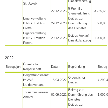
Einsatzfahrzeug
St. Jakob
5 Promille
22.12.2023
3.735,68
Steuererklärung
Eigenverwaltung
Beitrag zur
B.N.G. Fraktion
29.12.2023
Durchführung
500,00
Prettau
des Dienstes
Eigenverwaltung
Beitrag Ankauf
B.N.G. Fraktion
29.12.2023
1.000,00
Einsatzfahrzeug
Prettau
2022
Öffentliche
Bezugsjahr
Datum
Begründung
Betrag
Körperschaft
Bergrettungsdienst
Ordentlicher
im AVS
18.03.2022
4.299,
Beitrag
Landesverband
Aktuell
Beitrag zur
Tourismusvereein
02.09.2022
Durchführung des
1.000,
Ahrntal
Dienstes
Beitrag zur