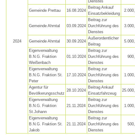
Dienstes
Beitrag Ankauf
Gemeinde Prettau
16.08.2024
2.000
Einsatzbekleidung
Beitrag zur
Gemeinde Ahrntal
03.09.2024
Durchführung des
3.000
Dienstes
Außerordentlicher
2024
Gemeinde Ahrntal
30.09.2024
5.000
Beitrag
Eigenverwaltung
Beitrag zur
B.N.G. Fraktion
01.10.2024
Durchführung des
900
Weißenbach
Dienstes
Eigenverwaltung
Beitrag zur
B.N.G. Fraktion St.
17.10.2024
Durchführung des
1.000
Peter
Dienstes
Alarmierung
Agentur für
Beitrag Ankauf
28.10.2024
25.000
Bevölkerungsschutz
Einsatzfahrzeug
Eigenverwaltung
Beitrag zur
B.N.G. Fraktion
21.11.2024
Durchführung des
1.000
St.Johann
Dienstes
Eigenverwaltung
Beitrag zur
B.N.G. Fraktion St.
21.11.2024
Durchführung des
500
Jakob
Dienstes