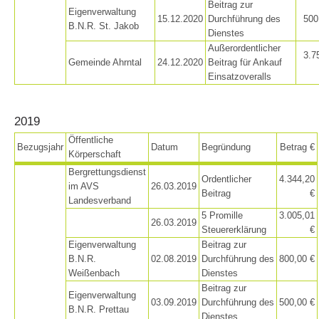
Beitrag zur
Eigenverwaltung
15.12.2020
Durchführung des
500
B.N.R. St. Jakob
Dienstes
Hundeführer
Außerordentlicher
3.7
Gemeinde Ahrntal
24.12.2020
Beitrag für Ankauf
Einsatzoveralls
2019
Öffentliche
Bezugsjahr
Datum
Begründung
Betrag €
Körperschaft
Bergrettungsdienst
Ordentlicher
4.344,20
im AVS
26.03.2019
Beitrag
€
Landesverband
5 Promille
3.005,01
26.03.2019
Steuererklärung
€
Eigenverwaltung
Beitrag zur
B.N.R.
02.08.2019
Durchführung des
800,00 €
Weißenbach
Dienstes
Beitrag zur
Eigenverwaltung
03.09.2019
Durchführung des
500,00 €
B.N.R. Prettau
Dienstes