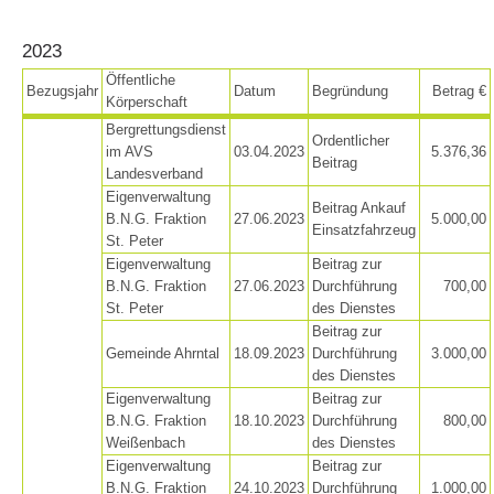
2023
Öffentliche
Bezugsjahr
Datum
Begründung
Betrag €
Körperschaft
Bergrettungsdienst
Ordentlicher
im AVS
03.04.2023
5.376,36
Beitrag
Landesverband
Eigenverwaltung
Beitrag Ankauf
B.N.G. Fraktion
27.06.2023
5.000,00
Einsatzfahrzeug
St. Peter
Eigenverwaltung
Beitrag zur
B.N.G. Fraktion
27.06.2023
Durchführung
700,00
St. Peter
des Dienstes
Einsätze
Beitrag zur
Gemeinde Ahrntal
18.09.2023
Durchführung
3.000,00
des Dienstes
Eigenverwaltung
Beitrag zur
B.N.G. Fraktion
18.10.2023
Durchführung
800,00
Weißenbach
des Dienstes
Eigenverwaltung
Beitrag zur
B.N.G. Fraktion
24.10.2023
Durchführung
1.000,00