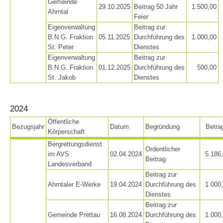
Gemeinde
29.10.2025
Beitrag 50 Jahr
1.500,00
Ahrntal
Feier
Eigenverwaltung
Beitrag zur
B.N.G. Fraktion
05.11.2025
Durchführung des
1.000,00
St. Peter
Dienstes
Eigenverwaltung
Beitrag zur
B.N.G. Fraktion
01.12.2025
Durchführung des
500,00
St. Jakob
Dienstes
2024
Öffentliche
Bezugsjahr
Datum
Begründung
Betra
Körperschaft
Vorstand
Bergrettungsdienst
Ordentlicher
im AVS
02.04.2024
5.186
Beitrag
Landesverband
Beitrag zur
Ahrntaler E-Werke
19.04.2024
Durchführung des
1.000
Dienstes
Beitrag zur
Gemeinde Prettau
16.08.2024
Durchführung des
1.000