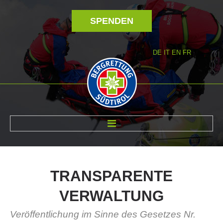
SPENDEN
DE
IT
EN
FR
ÜBER UNS
TRANSPARENTE
VERWALTUNG
Veröffentlichung im Sinne des Gesetzes Nr.