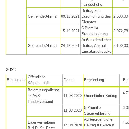
Handschuhe
Beitrag zur
Gemeinde Ahrntal
09.12.2021
Durchführung des
2.500,00
TÄTIGKEIT
Dienstes
5 Promille
15.12.2021
3.972,78
Steuererklärung
Außerordentlicher
Gemeinde Ahrntal
24.12.2021
Beitrag Ankauf
2.100,00
Einsatzrucksäcke
2020
Öffentliche
Bezugsjahr
Datum
Begründung
Bet
Körperschaft
Bergrettungsdienst
4.7
im AVS
11.03.2020
Ordentlicher Beitrag
Landesverband
5 Promille
3.0
11.03.2020
Steuererklärung
Außerordentlicher
Eigenverwaltung
4.5
14.04.2020
Beitrag für Ankauf
B.N.R. St. Peter