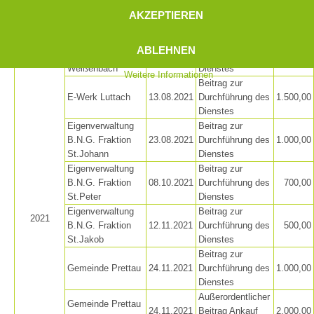
Ordentlicher
im AVS
25.03.2021
4.440,80
AKZEPTIEREN
Beitrag
Landesverband
Eigenverwaltung
Beitrag zur
ABLEHNEN
B.N.G. Fraktion
09.08.2021
Durchführung des
800,00
Weißenbach
Dienstes
Weitere Informationen
Beitrag zur
E-Werk Luttach
13.08.2021
Durchführung des
1.500,00
Dienstes
Eigenverwaltung
Beitrag zur
B.N.G. Fraktion
23.08.2021
Durchführung des
1.000,00
St.Johann
Dienstes
Eigenverwaltung
Beitrag zur
B.N.G. Fraktion
08.10.2021
Durchführung des
700,00
St.Peter
Dienstes
Eigenverwaltung
Beitrag zur
2021
B.N.G. Fraktion
12.11.2021
Durchführung des
500,00
St.Jakob
Dienstes
Beitrag zur
Gemeinde Prettau
24.11.2021
Durchführung des
1.000,00
Dienstes
Außerordentlicher
Ausbildung
Gemeinde Prettau
24.11.2021
Beitrag Ankauf
2.000,00