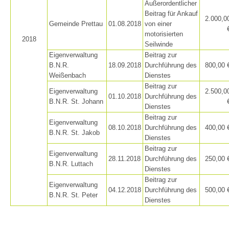
Außerordentlicher
Beitrag für Ankauf
2.000,0
Gemeinde Prettau
01.08.2018
von einer
motorisierten
2018
Seilwinde
Canyoning
Eigenverwaltung
Beitrag zur
B.N.R.
18.09.2018
Durchführung des
800,00 
Weißenbach
Dienstes
Beitrag zur
Eigenverwaltung
2.500,0
01.10.2018
Durchführung des
B.N.R. St. Johann
Dienstes
Beitrag zur
Eigenverwaltung
08.10.2018
Durchführung des
400,00 
B.N.R. St. Jakob
Dienstes
Beitrag zur
Eigenverwaltung
28.11.2018
Durchführung des
250,00 
B.N.R. Luttach
Dienstes
Beitrag zur
Eigenverwaltung
04.12.2018
Durchführung des
500,00 
B.N.R. St. Peter
Dienstes