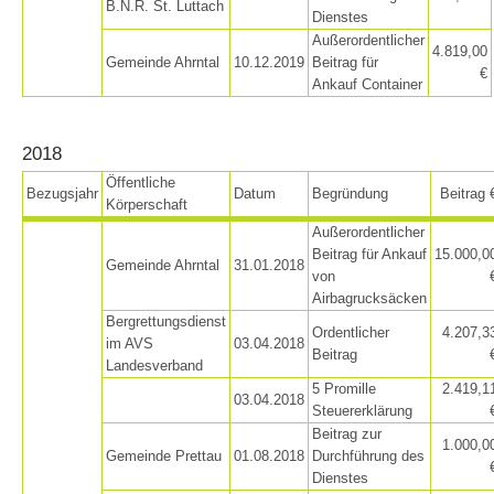
B.N.R. St. Luttach
Dienstes
Außerordentlicher
4.819,00
Gemeinde Ahrntal
10.12.2019
Beitrag für
€
Pistenrettung
Ankauf Container
2018
Öffentliche
Bezugsjahr
Datum
Begründung
Beitrag 
Körperschaft
Außerordentlicher
Beitrag für Ankauf
15.000,0
Gemeinde Ahrntal
31.01.2018
von
Airbagrucksäcken
Bergrettungsdienst
Ordentlicher
4.207,3
im AVS
03.04.2018
Beitrag
Landesverband
5 Promille
2.419,1
03.04.2018
Steuererklärung
Beitrag zur
1.000,0
Gemeinde Prettau
01.08.2018
Durchführung des
Dienstes