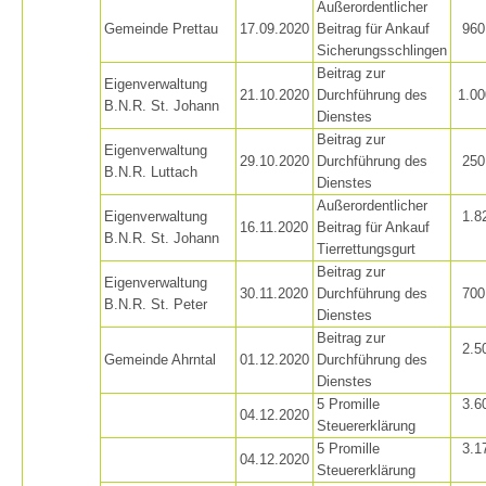
Außerordentlicher
Gemeinde Prettau
17.09.2020
Beitrag für Ankauf
960
Flugrettung
Sicherungsschlingen
Beitrag zur
Eigenverwaltung
21.10.2020
Durchführung des
1.00
B.N.R. St. Johann
Dienstes
Beitrag zur
Eigenverwaltung
29.10.2020
Durchführung des
250
B.N.R. Luttach
Dienstes
Außerordentlicher
Eigenverwaltung
1.8
16.11.2020
Beitrag für Ankauf
B.N.R. St. Johann
Tierrettungsgurt
Beitrag zur
Eigenverwaltung
30.11.2020
Durchführung des
700
B.N.R. St. Peter
Dienstes
Beitrag zur
2.5
Gemeinde Ahrntal
01.12.2020
Durchführung des
Dienstes
5 Promille
3.6
04.12.2020
Steuererklärung
5 Promille
3.1
04.12.2020
Steuererklärung