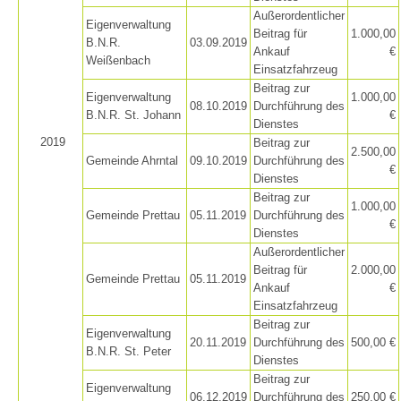
Außerordentlicher
Eigenverwaltung
Beitrag für
1.000,00
B.N.R.
03.09.2019
Ankauf
€
Helfer vor Ort
Weißenbach
Einsatzfahrzeug
Beitrag zur
Eigenverwaltung
1.000,00
08.10.2019
Durchführung des
B.N.R. St. Johann
€
Dienstes
2019
Beitrag zur
2.500,00
Gemeinde Ahrntal
09.10.2019
Durchführung des
€
Dienstes
Beitrag zur
1.000,00
Gemeinde Prettau
05.11.2019
Durchführung des
€
Dienstes
Außerordentlicher
Beitrag für
2.000,00
Gemeinde Prettau
05.11.2019
Ankauf
€
Einsatzfahrzeug
Beitrag zur
Eigenverwaltung
20.11.2019
Durchführung des
500,00 €
B.N.R. St. Peter
Dienstes
Beitrag zur
Eigenverwaltung
06.12.2019
Durchführung des
250,00 €