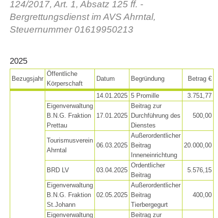
124/2017, Art. 1, Absatz 125 ff. -
Bergrettungsdienst im AVS Ahrntal,
Steuernummer 01619950213
2025
Öffentliche
Bezugsjahr
Datum
Begründung
Betrag €
Körperschaft
14.01.2025
5 Promille
3.751,77
Eigenverwaltung
Beitrag zur
B.N.G. Fraktion
17.01.2025
Durchführung des
500,00
Vereinsgeschichte
Prettau
Dienstes
Außerordentlicher
Tourismusverein
06.03.2025
Beitrag
20.000,00
Ahrntal
Inneneinrichtung
Ordentlicher
BRD LV
03.04.2025
5.576,15
Beitrag
Eigenverwaltung
Außerordentlicher
B.N.G. Fraktion
02.05.2025
Beitrag
400,00
St.Johann
Tierbergegurt
Eigenverwaltung
Beitrag zur