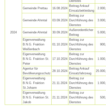
Dienstes
Beitrag Ankauf
Gemeinde Prettau
16.08.2024
2.000
Einsatzbekleidung
Beitrag zur
Gemeinde Ahrntal
03.09.2024
Durchführung des
3.000
Dienstes
Außerordentlicher
2024
Gemeinde Ahrntal
30.09.2024
5.000
Beitrag
Eigenverwaltung
Beitrag zur
B.N.G. Fraktion
01.10.2024
Durchführung des
900
Weißenbach
Dienstes
Eigenverwaltung
Beitrag zur
B.N.G. Fraktion St.
17.10.2024
Durchführung des
1.000
Peter
Dienstes
Raising the Alarm
Agentur für
Beitrag Ankauf
28.10.2024
25.000
Bevölkerungsschutz
Einsatzfahrzeug
Eigenverwaltung
Beitrag zur
B.N.G. Fraktion
21.11.2024
Durchführung des
1.000
St.Johann
Dienstes
Eigenverwaltung
Beitrag zur
B.N.G. Fraktion St.
21.11.2024
Durchführung des
500
Jakob
Dienstes