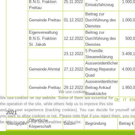
B.N.G. Fraktion
25.11.2022
1.000,
BECOME A MEMBER
Einsatzfahrzeug
Prettau
Beitrag zur
Gemeinde Prettau
01.12.2022
Durchführung des
1.000,
Dienstes
Eigenverwaltung
Beitrag zur
B.N.G. Fraktion
12.12.2022
Durchführung des
500,
St. Jakob
Dienstes
5 Promille
23.12.2022
3.409,
Steuererklärung
Ausserordentlicher
Gemeinde Ahrntal
27.12.2022
Beitrag Reparatur
4.000,
Quad
Ausserordentlicher
Gemeinde Prettau
29.12.2022
Beitrag Ankauf
1.950,
We use cookies
Biwaksäcke
We use cookies on our website. Some of them are essential for
DE
IT
EN
the operation of the site, while others help us to improve this site
and the user experience (tracking cookies). You can decide for yourself w
2021
you want to allow cookies or not. Please note that if you reject them, you m
Öffentliche
be able to use all the functionalities of the site.
Bezugsjahr
Datum
Begründung
Betrag €
Being Member
Körperschaft
Bergrettungsdienst