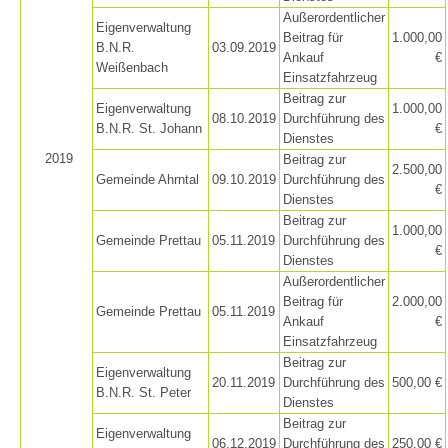
Außerordentlicher
Eigenverwaltung
Beitrag für
1.000,00
B.N.R.
03.09.2019
Ankauf
€
On-Site Helpers
Weißenbach
Einsatzfahrzeug
Beitrag zur
Eigenverwaltung
1.000,00
08.10.2019
Durchführung des
B.N.R. St. Johann
€
Dienstes
2019
Beitrag zur
2.500,00
Gemeinde Ahrntal
09.10.2019
Durchführung des
€
Dienstes
Beitrag zur
1.000,00
Gemeinde Prettau
05.11.2019
Durchführung des
€
Dienstes
Außerordentlicher
Beitrag für
2.000,00
Gemeinde Prettau
05.11.2019
Ankauf
€
Einsatzfahrzeug
Beitrag zur
Eigenverwaltung
20.11.2019
Durchführung des
500,00 €
B.N.R. St. Peter
Dienstes
Beitrag zur
Eigenverwaltung
06.12.2019
Durchführung des
250,00 €