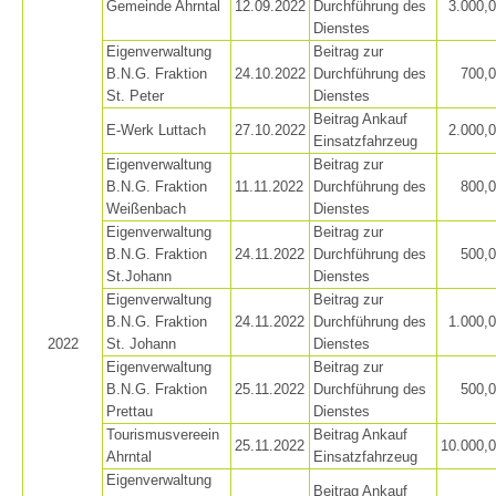
Gemeinde Ahrntal
12.09.2022
Durchführung des
3.000,
Dienstes
Eigenverwaltung
Beitrag zur
B.N.G. Fraktion
24.10.2022
Durchführung des
700,
St. Peter
Dienstes
Beitrag Ankauf
E-Werk Luttach
27.10.2022
2.000,
Einsatzfahrzeug
Eigenverwaltung
Beitrag zur
B.N.G. Fraktion
11.11.2022
Durchführung des
800,
Weißenbach
Dienstes
Eigenverwaltung
Beitrag zur
B.N.G. Fraktion
24.11.2022
Durchführung des
500,
St.Johann
Dienstes
Eigenverwaltung
Beitrag zur
B.N.G. Fraktion
24.11.2022
Durchführung des
1.000,
2022
St. Johann
Dienstes
Eigenverwaltung
Beitrag zur
B.N.G. Fraktion
25.11.2022
Durchführung des
500,
Annual report
Prettau
Dienstes
Tourismusvereein
Beitrag Ankauf
25.11.2022
10.000,
Ahrntal
Einsatzfahrzeug
Eigenverwaltung
Beitrag Ankauf