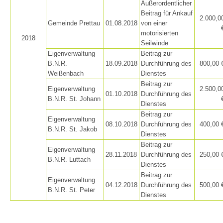
Außerordentlicher
Beitrag für Ankauf
2.000,0
Gemeinde Prettau
01.08.2018
von einer
motorisierten
2018
Seilwinde
Canyoning
Eigenverwaltung
Beitrag zur
B.N.R.
18.09.2018
Durchführung des
800,00 
Weißenbach
Dienstes
Beitrag zur
Eigenverwaltung
2.500,0
01.10.2018
Durchführung des
B.N.R. St. Johann
Dienstes
Beitrag zur
Eigenverwaltung
08.10.2018
Durchführung des
400,00 
B.N.R. St. Jakob
Dienstes
Beitrag zur
Eigenverwaltung
28.11.2018
Durchführung des
250,00 
B.N.R. Luttach
Dienstes
Beitrag zur
Eigenverwaltung
04.12.2018
Durchführung des
500,00 
B.N.R. St. Peter
Dienstes