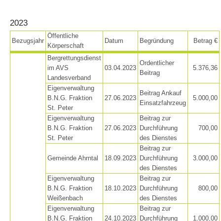
2023
Öffentliche
Bezugsjahr
Datum
Begründung
Betrag €
Körperschaft
Bergrettungsdienst
Ordentlicher
im AVS
03.04.2023
5.376,36
Beitrag
Landesverband
Eigenverwaltung
Beitrag Ankauf
B.N.G. Fraktion
27.06.2023
5.000,00
Einsatzfahrzeug
St. Peter
Eigenverwaltung
Beitrag zur
B.N.G. Fraktion
27.06.2023
Durchführung
700,00
St. Peter
des Dienstes
Rescue operations
Beitrag zur
Gemeinde Ahrntal
18.09.2023
Durchführung
3.000,00
des Dienstes
Eigenverwaltung
Beitrag zur
B.N.G. Fraktion
18.10.2023
Durchführung
800,00
Weißenbach
des Dienstes
Eigenverwaltung
Beitrag zur
B.N.G. Fraktion
24.10.2023
Durchführung
1.000,00