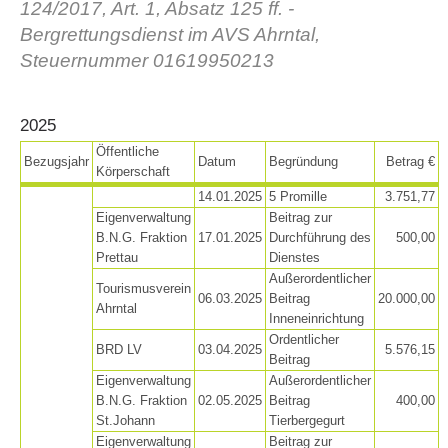
124/2017, Art. 1, Absatz 125 ff. -
Bergrettungsdienst im AVS Ahrntal,
Steuernummer 01619950213
2025
Öffentliche
Bezugsjahr
Datum
Begründung
Betrag €
Körperschaft
14.01.2025
5 Promille
3.751,77
Eigenverwaltung
Beitrag zur
B.N.G. Fraktion
17.01.2025
Durchführung des
500,00
Association History
Prettau
Dienstes
Außerordentlicher
Tourismusverein
06.03.2025
Beitrag
20.000,00
Ahrntal
Inneneinrichtung
Ordentlicher
BRD LV
03.04.2025
5.576,15
Beitrag
Eigenverwaltung
Außerordentlicher
B.N.G. Fraktion
02.05.2025
Beitrag
400,00
St.Johann
Tierbergegurt
Eigenverwaltung
Beitrag zur