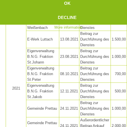
Ordentlicher
OK
im AVS
25.03.2021
4.440,80
Beitrag
Landesverband
Eigenverwaltung
Beitrag zur
DECLINE
B.N.G. Fraktion
09.08.2021
Durchführung des
800,00
More information
Weißenbach
Dienstes
Beitrag zur
E-Werk Luttach
13.08.2021
Durchführung des
1.500,00
Dienstes
Eigenverwaltung
Beitrag zur
B.N.G. Fraktion
23.08.2021
Durchführung des
1.000,00
St.Johann
Dienstes
Eigenverwaltung
Beitrag zur
B.N.G. Fraktion
08.10.2021
Durchführung des
700,00
St.Peter
Dienstes
Eigenverwaltung
Beitrag zur
2021
B.N.G. Fraktion
12.11.2021
Durchführung des
500,00
St.Jakob
Dienstes
Beitrag zur
Gemeinde Prettau
24.11.2021
Durchführung des
1.000,00
Dienstes
Außerordentlicher
Training
Gemeinde Prettau
24.11.2021
Beitrag Ankauf
2.000,00