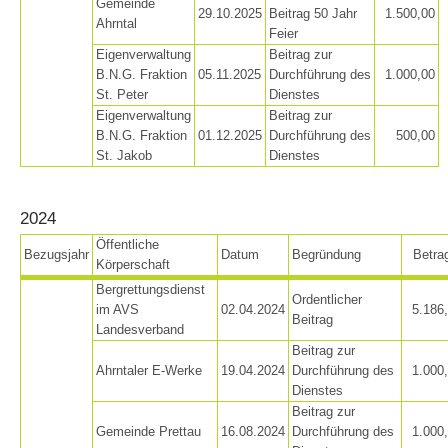
Gemeinde
29.10.2025
Beitrag 50 Jahr
1.500,00
Ahrntal
Feier
Eigenverwaltung
Beitrag zur
B.N.G. Fraktion
05.11.2025
Durchführung des
1.000,00
St. Peter
Dienstes
Eigenverwaltung
Beitrag zur
B.N.G. Fraktion
01.12.2025
Durchführung des
500,00
St. Jakob
Dienstes
2024
Öffentliche
Bezugsjahr
Datum
Begründung
Betra
Körperschaft
Board of Management
Bergrettungsdienst
Ordentlicher
im AVS
02.04.2024
5.186
Beitrag
Landesverband
Beitrag zur
Ahrntaler E-Werke
19.04.2024
Durchführung des
1.000
Dienstes
Beitrag zur
Gemeinde Prettau
16.08.2024
Durchführung des
1.000