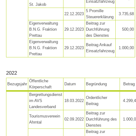
Einsatzfahrzeug
St. Jakob
5 Promille
22.12.2023
3.735,68
Steuererklärung
Eigenverwaltung
Beitrag zur
B.N.G. Fraktion
29.12.2023
Durchführung
500,00
Prettau
des Dienstes
Eigenverwaltung
Beitrag Ankauf
B.N.G. Fraktion
29.12.2023
1.000,00
Einsatzfahrzeug
Prettau
2022
Öffentliche
Bezugsjahr
Datum
Begründung
Betrag
Körperschaft
Bergrettungsdienst
Ordentlicher
im AVS
18.03.2022
4.299,
Beitrag
Landesverband
Topical
Beitrag zur
Tourismusvereein
02.09.2022
Durchführung des
1.000,
Ahrntal
Dienstes
Beitrag zur