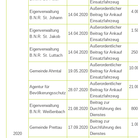
Einsatzfahrzeug
Außerordentlicher
Mountain Rescue
Eigenverwaltung
4.0
14.04.2020
Beitrag für Ankauf
B.N.R. St. Johann
Einsatzfahrzeug
Außerordentlicher
Eigenverwaltung
1.5
14.04.2020
Beitrag für Ankauf
B.N.R. St. Jakob
Einsatzfahrzeug
Außerordentlicher
Eigenverwaltung
14.04.2020
Beitrag für Ankauf
250
B.N.R. St. Luttach
Einsatzfahrzeug
Außerordentlicher
10.0
Gemeinde Ahrntal
19.05.2020
Beitrag für Ankauf
Einsatzfahrzeug
Außerordentlicher
Agentur für
21.0
28.07.2020
Beitrag für Ankauf
Bevölkerungsschutz
Einsatzfahrzeug
Beitrag zur
Eigenverwaltung
21.08.2020
Durchführung des
800
B.N.R. Weißenbach
Dienstes
Beitrag zur
1.0
Gemeinde Prettau
17.09.2020
Durchführung des
2020
Dienstes