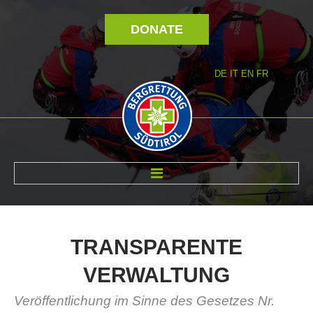
DONATE
DE
IT
EN
FR
ABOUT US
TRANSPARENTE
VERWALTUNG
Veröffentlichung im Sinne des Gesetzes Nr.