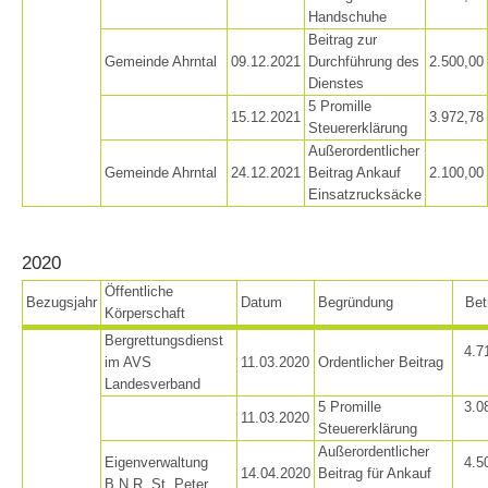
Handschuhe
Beitrag zur
Gemeinde Ahrntal
09.12.2021
Durchführung des
2.500,00
ACTIVITY
Dienstes
5 Promille
15.12.2021
3.972,78
Steuererklärung
Außerordentlicher
Gemeinde Ahrntal
24.12.2021
Beitrag Ankauf
2.100,00
Einsatzrucksäcke
2020
Öffentliche
Bezugsjahr
Datum
Begründung
Bet
Körperschaft
Bergrettungsdienst
4.7
im AVS
11.03.2020
Ordentlicher Beitrag
Landesverband
5 Promille
3.0
11.03.2020
Steuererklärung
Außerordentlicher
Eigenverwaltung
4.5
14.04.2020
Beitrag für Ankauf
B.N.R. St. Peter