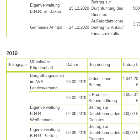
Beitrag zur
Eigenverwaltung
15.12.2020
Durchführung des
500
B.N.R. St. Jakob
Dienstes
Dog Handlers
Außerordentlicher
3.7
Gemeinde Ahrntal
24.12.2020
Beitrag für Ankauf
Einsatzoveralls
2019
Öffentliche
Bezugsjahr
Datum
Begründung
Betrag €
Körperschaft
Bergrettungsdienst
Ordentlicher
4.344,20
im AVS
26.03.2019
Beitrag
€
Landesverband
5 Promille
3.005,01
26.03.2019
Steuererklärung
€
Eigenverwaltung
Beitrag zur
B.N.R.
02.08.2019
Durchführung des
800,00 €
Weißenbach
Dienstes
Beitrag zur
Eigenverwaltung
03.09.2019
Durchführung des
500,00 €
B.N.R. Prettau
Dienstes