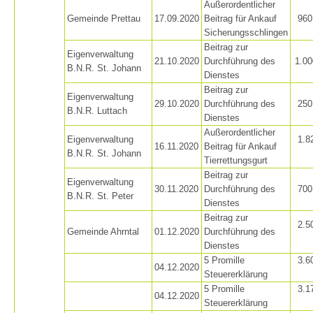
Außerordentlicher
Gemeinde Prettau
17.09.2020
Beitrag für Ankauf
960
Air Rescue
Sicherungsschlingen
Beitrag zur
Eigenverwaltung
21.10.2020
Durchführung des
1.00
B.N.R. St. Johann
Dienstes
Beitrag zur
Eigenverwaltung
29.10.2020
Durchführung des
250
B.N.R. Luttach
Dienstes
Außerordentlicher
Eigenverwaltung
1.8
16.11.2020
Beitrag für Ankauf
B.N.R. St. Johann
Tierrettungsgurt
Beitrag zur
Eigenverwaltung
30.11.2020
Durchführung des
700
B.N.R. St. Peter
Dienstes
Beitrag zur
2.5
Gemeinde Ahrntal
01.12.2020
Durchführung des
Dienstes
5 Promille
3.6
04.12.2020
Steuererklärung
5 Promille
3.1
04.12.2020
Steuererklärung