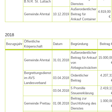
B.N.R. St. Luttach
Dienstes
Außerordentlicher
4.819,00
Gemeinde Ahrntal
10.12.2019
Beitrag für
€
Ski Slope Rescue
Ankauf Container
2018
Öffentliche
Bezugsjahr
Datum
Begründung
Beitrag 
Körperschaft
Außerordentlicher
Beitrag für Ankauf
15.000,0
Gemeinde Ahrntal
31.01.2018
von
Airbagrucksäcken
Bergrettungsdienst
Ordentlicher
4.207,3
im AVS
03.04.2018
Beitrag
Landesverband
5 Promille
2.419,1
03.04.2018
Steuererklärung
Beitrag zur
1.000,0
Gemeinde Prettau
01.08.2018
Durchführung des
Dienstes