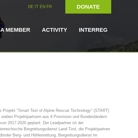
DONATE
DE
IT
EN
FR
 A MEMBER
ACTIVITY
INTERREG
Dog Handlers
On-Site Helpers
s Projekt "Smart Test of Alpine Rescue Technology" (START)
 sieben Projektpartnern aus 4 Provinzen und Bundesländern
ain Rescue
3023 - START
ITAT 4112 - RESYST
Board of Management
 von 2017-2020 geplant. Der Leadpartner ist der
ns
erreichische Bergrettungsdienst Land Tirol, die Projektpartner
tiroler Berg- und Höhlenrettung, Bergrettungsdienst im