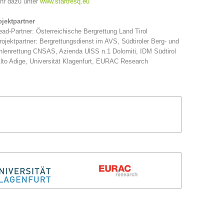
hr dazu unter
www.startresq.eu
ojektpartner
ead-Partner: Österreichische Bergrettung Land Tirol
rojektpartner: Bergrettungsdienst im AVS, Südtiroler Berg- und
lenrettung CNSAS, Azienda UlSS n.1 Dolomiti, IDM Südtirol
lto Adige, Universität Klagenfurt, EURAC Research