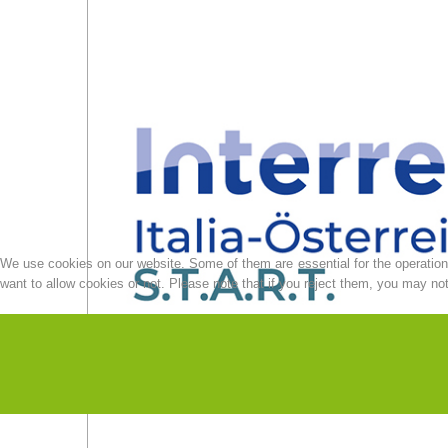
We use cookies on our website. Some of them are essential for the operation o
want to allow cookies or not. Please note that if you reject them, you may not b