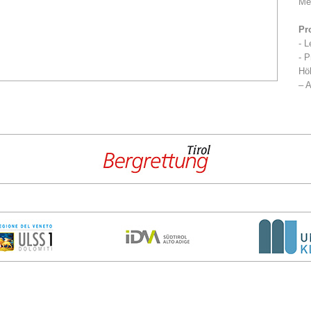
Me
Pr
- L
- P
Höh
– A