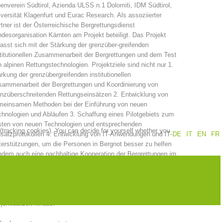
enverein Südtirol, Azienda ULSS n.1 Dolomiti, IDM Südtirol,
versität Klagenfurt und Eurac Research. Als assoziierter
Annual report
Training
tner ist der Österreichische Bergrettungsdienst
desorganisation Kärnten am Projekt beteiligt. Das Projekt
asst sich mit der Stärkung der grenzüber-greifenden
titutionellen Zusammenarbeit der Bergrettungen und dem Test
 alpinen Rettungstechnologien. Projektziele sind nicht nur 1.
Prevention
The PEER Group
rkung der grenzübergreifenden institutionellen
sammenarbeit der Bergrettungen und Koordinierung von
nzüberschreitenden Rettungseinsätzen 2. Entwicklung von
meinsamen Methoden bei der Einführung von neuen
hnologien und Abläufen 3. Schaffung eines Pilotgebiets zum
sten von neuen Technologien und entsprechenden
 (tracking cookies). You can decide for yourself whether you
 operations
Contact
satzprotokollen 4. Entwicklung von IT-Anwendungen und IT-
DE
IT
EN
FR
erstützungen, um die Personen in Bergnot besser zu helfen
dern auch eine nachhaltige Kooperation der Bergrettungen im
nzgebiet und für gemeinsame internationale Einsätze sowie
ammenarbeit zur effiziente (und Kosteneinsparenden)
passung und Einsatzerprobung von neue Technologien zur
imierten Rettungskette im alpinen Gelände über die
jektlaufzeit hinaus.