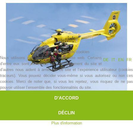
Nous utilisons des cookies
Nous utilisons des cookies sur notre site web. Certains
DE
IT
EN
FR
d’entre eux sont essentiels au fonctionnement du site et
d’autres nous aident à améliorer ce site et l’expérience utilisateur (cookies
Histoire de l'association
traceurs). Vous pouvez décider vous-même si vous autorisez ou non ces
cookies. Merci de noter que, si vous les rejetez, vous risquez de ne pas
pouvoir utiliser l’ensemble des fonctionnalités du site.
D'ACCORD
DÉCLIN
Plus d'information