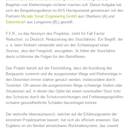
Begehen von Klettersteigen sicherer machen soll. Dieser Aufgabe hat
sich der Bergrettungsdienst im AVS Hochpustertal gemeinsam mit den
Partnern
Micado Smart Engineering GmbH
aus Oberlienz (A) und
Dolomiticert
aus Longarone (BL) gestellt.
F.F.R., so das Akronym des Projektes, steht für Fall Factor
Reduction, zu Deutsch: Reduzierung des Sturzfaktors. Ein Begriff, der
u. a. beim Klettern verwendet wird um den Schweregrad eines
Sturzes, also den Fangstoß, anzugeben. Je höher der Sturzfaktor,
desto schlimmer die Folgen für den Betroffenen.
Das Projekt beruht auf der Feststellung, dass die Ausübung des
Centres de secours
Bergsports zunimmt und die ausgerüsteten Wege und Klettersteige in
den Dolomiten immer stärker genutzt werden, insbesondere durch
Touristen. Oft weisen die ausgerüsteten Wege schwierige Stellen oder
Situationen auf, in denen das Opfer bei einem eventuellen Sturz trotz
des Schutzes durch die Schutzvorrichtungen und Fortbewegungshilfen
schwere gesundheitliche Schäden davontragen könnte.
Der wertvolle Ideenaustausch, welcher auf die Erfahrungswerte der
einzelnen Projektpartner basiert, hat sich als effizient erwiesen. Das
Ergebnis ist ein flexibel einsetzbares Rückhaltesystem, das sowohl