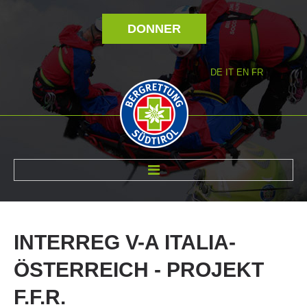
DONNER
DE
IT
EN
FR
RÉVOLTÉ NOUS
INTERREG
V-A
ITALIA-
ÖSTERREICH
-
PROJEKT
F.F.R.