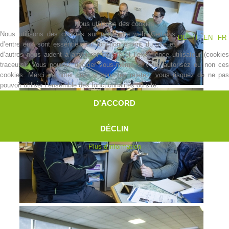
Nous utilisons des cookies
Nous utilisons des cookies sur notre site web. Certains
DE
IT
EN
FR
d’entre eux sont essentiels au fonctionnement du site et
d’autres nous aident à améliorer ce site et l’expérience utilisateur (cookies
traceurs). Vous pouvez décider vous-même si vous autorisez ou non ces
cookies. Merci de noter que, si vous les rejetez, vous risquez de ne pas
pouvoir utiliser l’ensemble des fonctionnalités du site.
D'ACCORD
DÉCLIN
Plus d'information
Contakt
NEWS