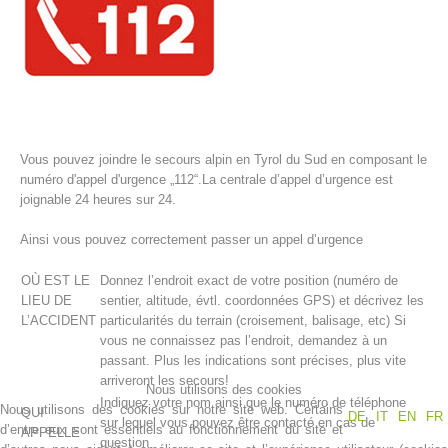
Vous pouvez joindre le secours alpin en Tyrol du Sud en composant le
numéro d'appel d'urgence „112“.La centrale d’appel d’urgence est
joignable 24 heures sur 24.
Ainsi vous pouvez correctement passer un appel d’urgence
Histoire de l'association
OÙ EST LE
Donnez l’endroit exact de votre position (numéro de
LIEU DE
sentier, altitude, évtl. coordonnées GPS) et décrivez les
L’ACCIDENT
particularités du terrain (croisement, balisage, etc) Si
vous ne connaissez pas l’endroit, demandez à un
passant. Plus les indications sont précises, plus vite
arriveront les secours!
Nous utilisons des cookies
Indiquez votre nom ainsi que le numéro de téléphone
Nous utilisons des cookies sur notre site web. Certains
QUI
DE
IT
EN
FR
sur lequel vous pouvez être contacté en cas de
d’entre eux sont essentiels au fonctionnement du site et
APPELLE
question