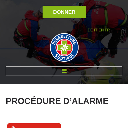
DONNER
DE
IT
EN
FR
RÉVOLTÉ NOUS
PROCÉDURE
D’ALARME