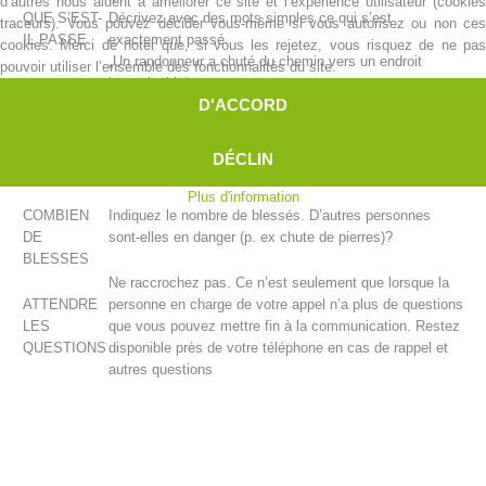
d’autres nous aident à améliorer ce site et l’expérience utilisateur (cookies
QUE S’EST-
Décrivez avec des mots simples ce qui s’est
traceurs). Vous pouvez décider vous-même si vous autorisez ou non ces
IL PASSE
exactement passé.
cookies. Merci de noter que, si vous les rejetez, vous risquez de ne pas
„Un randonneur a chuté du chemin vers un endroit
pouvoir utiliser l’ensemble des fonctionnalités du site.
impraticable“...
D'ACCORD
„Des appels au secours proviennent d’une paroi
rocheuse“...
„Un randonneur à des douleurs aigües dans la poitrine“...
DÉCLIN
etc
Plus d'information
COMBIEN
Indiquez le nombre de blessés. D’autres personnes
DE
sont-elles en danger (p. ex chute de pierres)?
BLESSES
Centres de secours
Ne raccrochez pas. Ce n’est seulement que lorsque la
ATTENDRE
personne en charge de votre appel n’a plus de questions
LES
que vous pouvez mettre fin à la communication. Restez
QUESTIONS
disponible près de votre téléphone en cas de rappel et
autres questions