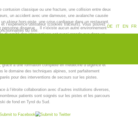
 contusion classique ou une fracture, une collision entre deux
Jahresberichte
Formation
ieurs, un accident avec une dameuse, une avalanche causée
 un skieur hors-piste, une crise cardiaque dans un restaurant,
et l’expérience utilisateur (cookies traceurs). Vous pouvez
DE
IT
EN
FR
 personne disparue... Il n’existe aucun autre environnement
nctionnalités du site.
la diversité des interventions est aussi grande que dans un
aine skiable.
Pr
évention
PEER
 conditions météorologiques et le terrain qui change
nstamment sont exigeants pour les sauveteurs en montagne,
, grâce à une formation complète en médecine d’urgence et
s le domaine des techniques alpines, sont parfaitement
ion de sauvetage
Contakt
parés pour des interventions de secours sur les pistes.
ce à l’étroite collaboration avec d’autres institutions diverses,
nombreux patients sont soignés sur les pistes et les parcours
ski de fond en Tyrol du Sud.