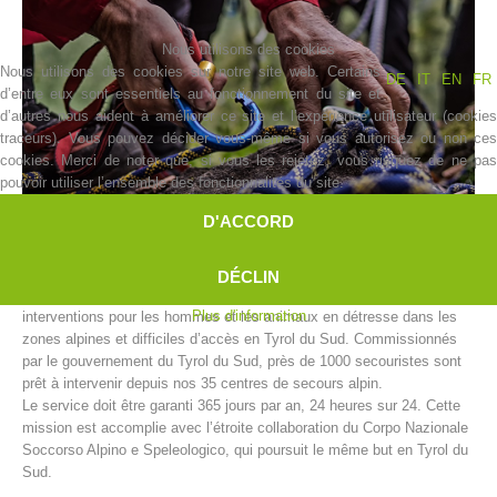
Nous utilisons des cookies
Nous utilisons des cookies sur notre site web. Certains
DE
IT
EN
FR
d’entre eux sont essentiels au fonctionnement du site et
d’autres nous aident à améliorer ce site et l’expérience utilisateur (cookies
traceurs). Vous pouvez décider vous-même si vous autorisez ou non ces
cookies. Merci de noter que, si vous les rejetez, vous risquez de ne pas
pouvoir utiliser l’ensemble des fonctionnalités du site.
D'ACCORD
Histoire de l'association
DÉCLIN
Le secours alpin de l’Alpenverein Südtirol (AVS) accomplit des
Plus d'information
interventions pour les hommes et les animaux en détresse dans les
zones alpines et difficiles d’accès en Tyrol du Sud. Commissionnés
par le gouvernement du Tyrol du Sud, près de 1000 secouristes sont
prêt à intervenir depuis nos 35 centres de secours alpin.
Le service doit être garanti 365 jours par an, 24 heures sur 24. Cette
mission est accomplie avec l’étroite collaboration du Corpo Nazionale
Soccorso Alpino e Speleologico, qui poursuit le même but en Tyrol du
Sud.