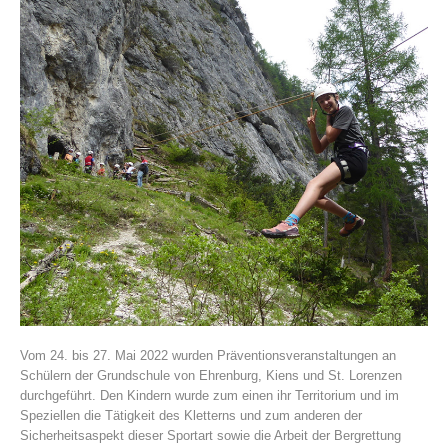
Histoire de l'association
Vom 24. bis 27. Mai 2022 wurden Präventionsveranstaltungen an
Schülern der Grundschule von Ehrenburg, Kiens und St. Lorenzen
durchgeführt. Den Kindern wurde zum einen ihr Territorium und im
Speziellen die Tätigkeit des Kletterns und zum anderen der
Sicherheitsaspekt dieser Sportart sowie die Arbeit der Bergrettung