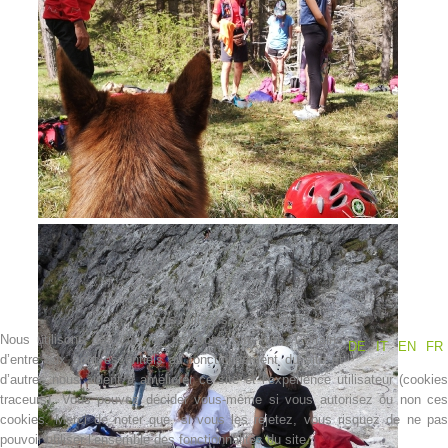
Contakt
Nous utilisons des cookies
Nous utilisons des cookies sur notre site web. Certains
DE
IT
EN
FR
d’entre eux sont essentiels au fonctionnement du site et
d’autres nous aident à améliorer ce site et l’expérience utilisateur (cookies
NEWS
traceurs). Vous pouvez décider vous-même si vous autorisez ou non ces
cookies. Merci de noter que, si vous les rejetez, vous risquez de ne pas
pouvoir utiliser l’ensemble des fonctionnalités du site.