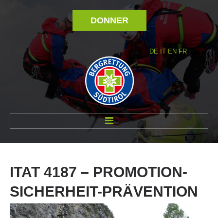
DONNER
DE
IT
EN
FR
RÉVOLTÉ NOUS
ITAT
4187
–
PROMOTION-
SICHERHEIT-PRÄVENTION