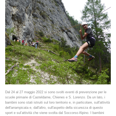
La storia
Dal 24 al 27 maggio 2022 si sono svolti eventi di prevenzione per le
scuole primarie di Casteldarne, Chienes e S. Lorenzo. Da un lato, i
bambini sono stati istruiti sul loro territorio e, in particolare, sull'attività
dell'arrampicata e, dall'altro, sull'aspetto della sicurezza di questo
sport e sul’attività che viene svolta dal Soccorso Alpino. I bambini