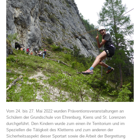
Vereinsgeschichte
Vom 24. bis 27. Mai 2022 wurden Präventionsveranstaltungen an
Schülern der Grundschule von Ehrenburg, Kiens und St. Lorenzen
durchgeführt. Den Kindern wurde zum einen ihr Territorium und im
Speziellen die Tätigkeit des Kletterns und zum anderen der
Sicherheitsaspekt dieser Sportart sowie die Arbeit der Bergrettung