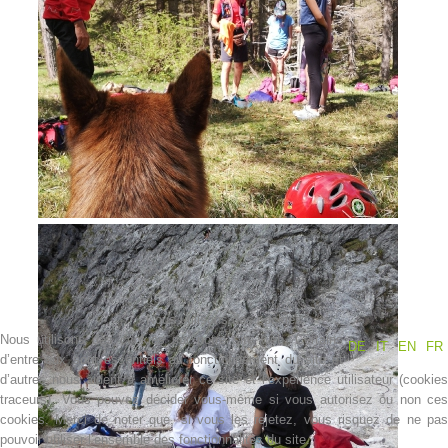
Contakt
Nous utilisons des cookies
Nous utilisons des cookies sur notre site web. Certains
DE
IT
EN
FR
d’entre eux sont essentiels au fonctionnement du site et
d’autres nous aident à améliorer ce site et l’expérience utilisateur (cookies
NEWS
traceurs). Vous pouvez décider vous-même si vous autorisez ou non ces
cookies. Merci de noter que, si vous les rejetez, vous risquez de ne pas
pouvoir utiliser l’ensemble des fonctionnalités du site.