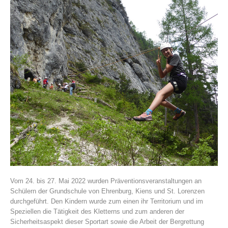
Histoire de l'association
Vom 24. bis 27. Mai 2022 wurden Präventionsveranstaltungen an
Schülern der Grundschule von Ehrenburg, Kiens und St. Lorenzen
durchgeführt. Den Kindern wurde zum einen ihr Territorium und im
Speziellen die Tätigkeit des Kletterns und zum anderen der
Sicherheitsaspekt dieser Sportart sowie die Arbeit der Bergrettung