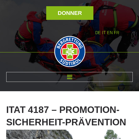
DONNER
DE
IT
EN
FR
RÉVOLTÉ NOUS
ITAT
4187
–
PROMOTION-
SICHERHEIT-PRÄVENTION