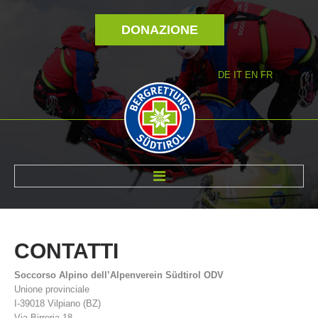
DONAZIONE
DE
IT
EN
FR
DI NOI
CONTATTI
Soccorso Alpino dell’Alpenverein Südtirol ODV
Unione provinciale
I-39018 Vilpiano (BZ)
Via Birreria 18