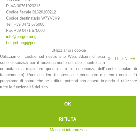
P.IVA 00761020213
Codice fiscale 01620100212
Codice destinatario W7YVJK9
Tel. +39 0471 675000
Fax +39 0471 675008
info@bergrettung.it
bergrettung@pec.it
Utilizziamo i cookie
Utilizziamo i cookie sul nostro sito Web. Alcuni di essi
DE
IT
EN
FR
sono essenziali per il funzionamento del sito, mentre altri
ci aiutano a migliorare questo sito e l'esperienza dell'utente (cookie di
La storia
tracciamento). Puoi decidere tu stesso se consentire o meno i cookie. Ti
preghiamo di notare che se li rifiuti, potresti non essere in grado di utilizzare
tutte le funzionalità del sito.
OK
RIFIUTA
Maggiori informazioni