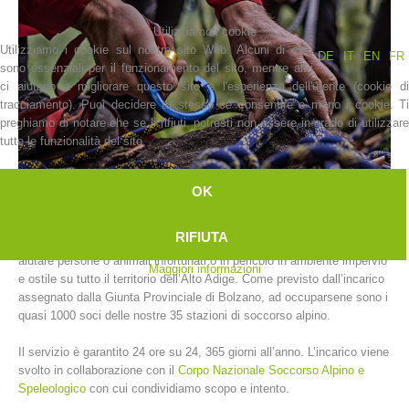
Utilizziamo i cookie
Utilizziamo i cookie sul nostro sito Web. Alcuni di essi
DE
IT
EN
FR
sono essenziali per il funzionamento del sito, mentre altri
ci aiutano a migliorare questo sito e l'esperienza dell'utente (cookie di
tracciamento). Puoi decidere tu stesso se consentire o meno i cookie. Ti
preghiamo di notare che se li rifiuti, potresti non essere in grado di utilizzare
tutte le funzionalità del sito.
OK
La storia
RIFIUTA
L’Alpenverein Südtirol svolge un servizio di soccorso alpino volto ad
aiutare persone o animali infortunati o in pericolo in ambiente impervio
Maggiori informazioni
e ostile su tutto il territorio dell’Alto Adige. Come previsto dall’incarico
assegnato dalla Giunta Provinciale di Bolzano, ad occuparsene sono i
quasi 1000 soci delle nostre 35 stazioni di soccorso alpino.
Il servizio è garantito 24 ore su 24, 365 giorni all’anno. L’incarico viene
svolto in collaborazione con il
Corpo Nazionale Soccorso Alpino e
Speleologico
con cui condividiamo scopo e intento.