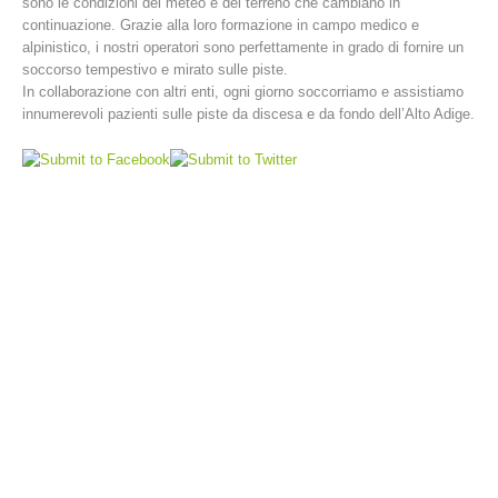
sono le condizioni del meteo e del terreno che cambiano in
continuazione. Grazie alla loro formazione in campo medico e
alpinistico, i nostri operatori sono perfettamente in grado di fornire un
soccorso tempestivo e mirato sulle piste.
In collaborazione con altri enti, ogni giorno soccorriamo e assistiamo
innumerevoli pazienti sulle piste da discesa e da fondo dell’Alto Adige.
Stazioni del soccorso alpino