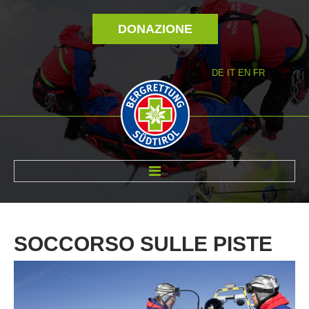
DONAZIONE
DE
IT
EN
FR
DI NOI
SOCCORSO
SULLE
PISTE