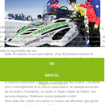
Utilizziamo i cookie
Utilizziamo i cookie sul nostro sito Web. Alcuni di essi
DE
IT
EN
FR
sono essenziali per il funzionamento del sito, mentre altri
ci aiutano a migliorare questo sito e l'esperienza dell'utente (cookie di
tracciamento). Puoi decidere tu stesso se consentire o meno i cookie. Ti
preghiamo di notare che se li rifiuti, potresti non essere in grado di utilizzare
tutte le funzionalità del sito.
Delle 35 stazioni di soccorso alpino, circa 30 prestano servizio di
La storia
soccorso sulle piste da discesa e da fondo. Grazie alle 5 motoslitte e i
OK
7 ATV (All Terrain Vehicle chiamati anche quad) presenti sul territorio
provinciale, possiamo raggiungere i luoghi degli incidenti in tempi
molto brevi.
RIFIUTA
Gli interventi nelle aree sciistiche sono davvero di molteplice natura:
la classica contusione o frattura, lo scontro tra due sciatori, l’incidente
Maggiori informazioni
con il coinvolgimento di un mezzo spazzaneve, la valanga provocata
da chi pratica il fuoripista, un ospite in rifugio colpito da infarto, una
persona dispersa. Dobbiamo essere preparati a tutto!
Altra sfida che i nostri soccorritori si trovano ad affrontare ogni giorno