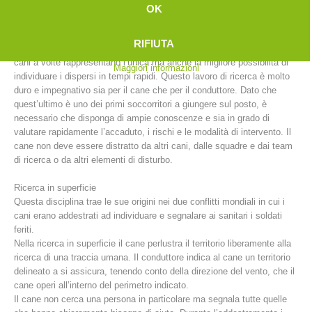
Ricerca in valanga
OK
Dopo una valanga, le squadre composte da cani e conduttori sono
impegnate nella ricerca di dispersi sotto la neve. Nonostante il
RIFIUTA
progresso tecnologico offerto da apparecchi quali ARTVA e RECCO, i
cani a volte rappresentano l’unica ma anche la migliore possibilità di
Maggiori informazioni
individuare i dispersi in tempi rapidi. Questo lavoro di ricerca è molto
duro e impegnativo sia per il cane che per il conduttore. Dato che
quest’ultimo è uno dei primi soccorritori a giungere sul posto, è
necessario che disponga di ampie conoscenze e sia in grado di
valutare rapidamente l’accaduto, i rischi e le modalità di intervento. Il
cane non deve essere distratto da altri cani, dalle squadre e dai team
di ricerca o da altri elementi di disturbo.
Comitato Direttivo
Ricerca in superficie
Questa disciplina trae le sue origini nei due conflitti mondiali in cui i
cani erano addestrati ad individuare e segnalare ai sanitari i soldati
feriti.
Nella ricerca in superficie il cane perlustra il territorio liberamente alla
ricerca di una traccia umana. Il conduttore indica al cane un territorio
delineato a si assicura, tenendo conto della direzione del vento, che il
cane operi all’interno del perimetro indicato.
Il cane non cerca una persona in particolare ma segnala tutte quelle