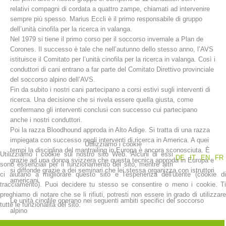
relativi compagni di cordata a quattro zampe, chiamati ad intervenire
sempre più spesso. Marius Eccli è il primo responsabile di gruppo
dell’unità cinofila per la ricerca in valanga.
Nel 1979 si tiene il primo corso per il soccorso invernale a Plan de
Corones. Il successo è tale che nell’autunno dello stesso anno, l’AVS
istituisce il Comitato per l’unità cinofila per la ricerca in valanga. Così i
conduttori di cani entrano a far parte del Comitato Direttivo provinciale
del soccorso alpino dell’AVS.
Fin da subito i nostri cani partecipano a corsi estivi sugli interventi di
ricerca. Una decisione che si rivela essere quella giusta, come
confermano gli interventi conclusi con successo cui partecipano
anche i nostri conduttori.
Stazioni del soccorso alpino
Poi la razza Bloodhound approda in Alto Adige. Si tratta di una razza
impiegata con successo negli interventi di ricerca in America. A quei
Utilizziamo i cookie
tempi la disciplina del mantrailing in Europa è ancora sconosciuta. È
Utilizziamo i cookie sul nostro sito Web. Alcuni di essi
DE
IT
EN
FR
grazie ad una donna svizzera che questa tecnica approda in Europa e
sono essenziali per il funzionamento del sito, mentre altri
si diffonde grazie a dei seminari che lei stessa organizza con istruttori
ci aiutano a migliorare questo sito e l'esperienza dell'utente (cookie di
americani.
tracciamento). Puoi decidere tu stesso se consentire o meno i cookie. Ti
preghiamo di notare che se li rifiuti, potresti non essere in grado di utilizzare
Le unità cinofile operano nei seguenti ambiti specifici del soccorso
tutte le funzionalità del sito.
alpino