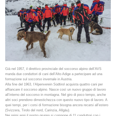
La storia
Già nel 1957, il direttivo provinciale del soccorso alpino dell’AVS
manda due conduttori di cani dell’Alto Adige a partecipare ad una
formazione sul soccorso invernale in Austria.
Alla fine del 1963, l’Alpenverein Südtirol acquista quattro cani per
affiancare il soccorso alpino. Nasce così un nuovo gruppo di lavoro
all’interno del soccorso in montagna. Nel giro di poco tempo, anche
altri soci prendono dimestichezza con questo nuovo tipo di lavoro. A
quei tempi, per i corsi di formazione bisogna ancora recarsi all’estero
(Svizzera, Tirolo del nord, Carinzia, Allgäu).
Nei primi anni il nostro gruppo si compone di 11 conduttori con i