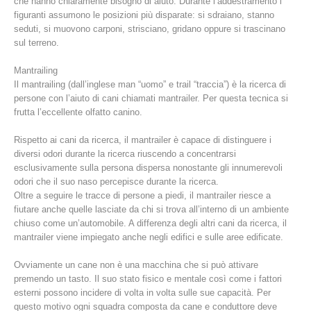
che hanno chiaramente bisogno di aiuto. Durante l’addestramento i
figuranti assumono le posizioni più disparate: si sdraiano, stanno
seduti, si muovono carponi, strisciano, gridano oppure si trascinano
sul terreno.
Mantrailing
Il mantrailing (dall’inglese man “uomo” e trail “traccia”) è la ricerca di
persone con l’aiuto di cani chiamati mantrailer. Per questa tecnica si
frutta l’eccellente olfatto canino.
Rispetto ai cani da ricerca, il mantrailer è capace di distinguere i
diversi odori durante la ricerca riuscendo a concentrarsi
esclusivamente sulla persona dispersa nonostante gli innumerevoli
odori che il suo naso percepisce durante la ricerca.
Richiesta di soccorso
Oltre a seguire le tracce di persone a piedi, il mantrailer riesce a
fiutare anche quelle lasciate da chi si trova all’interno di un ambiente
chiuso come un’automobile. A differenza degli altri cani da ricerca, il
mantrailer viene impiegato anche negli edifici e sulle aree edificate.
Ovviamente un cane non è una macchina che si può attivare
premendo un tasto. Il suo stato fisico e mentale così come i fattori
esterni possono incidere di volta in volta sulle sue capacità. Per
questo motivo ogni squadra composta da cane e conduttore deve