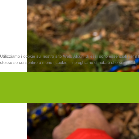
Utilizziamo i cookie sul nostro sito Web. Alcuni di essi sono essenziali per il 
stesso se consentire o meno i cookie. Ti preghiamo di notare che se li rifiuti, p