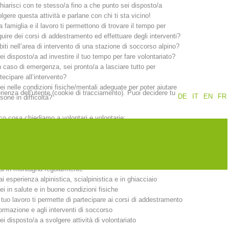
hiarisci con te stesso/a fino a che punto sei disposto/a
lgere questa attività e parlane con chi ti sta vicino!
Rapporti annuali
Formazione
a famiglia e il lavoro ti permettono di trovare il tempo per
uire dei corsi di addestramento ed effettuare degli interventi?
biti nell’area di intervento di una stazione di soccorso alpino?
ei disposto/a ad investire il tuo tempo per fare volontariato?
n caso di emergenza, sei pronto/a a lasciare tutto per
tecipare all’intervento?
ei nelle condizioni fisiche/mentali adeguate per poter aiutare
Prevenzione
PEER
erienza dell'utente (cookie di tracciamento). Puoi decidere tu
DE
IT
EN
FR
sone in difficoltà?
o cosa chiediamo a volontari e volontarie:
nti
Contatti
ai 18 anni compiuti.
biti nell’area di intervento di una stazione di soccorso alpino.
ei socio dell’Alpenverein Südtirol e
ai in montagna regolarmente
ai esperienza alpinistica, scialpinistica e in ghiacciaio
ei in salute e in buone condizioni fisiche
l tuo lavoro ti permette di partecipare ai corsi di addestramento
ormazione e agli interventi di soccorso
ei disposto/a a svolgere attività di volontariato