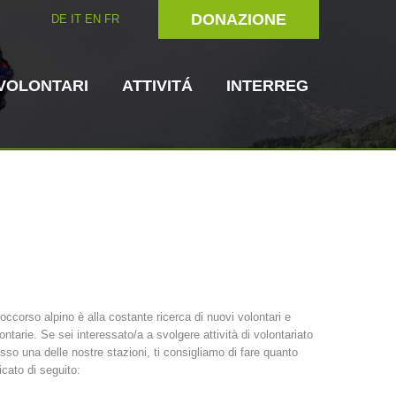
DONAZIONE
DE
IT
EN
FR
VOLONTARI
ATTIVITÁ
INTERREG
Unitá cinofile
Soccorritore in
soccorso alpino è alla costante ricerca di nuovi volontari e
loco
ontarie. Se sei interessato/a a svolgere attività di volontariato
ni del soccorso
3023 - START
ITAT 4112 - RESYST
Comitato Direttivo
sso una delle nostre stazioni, ti consigliamo di fare quanto
icato di seguito: