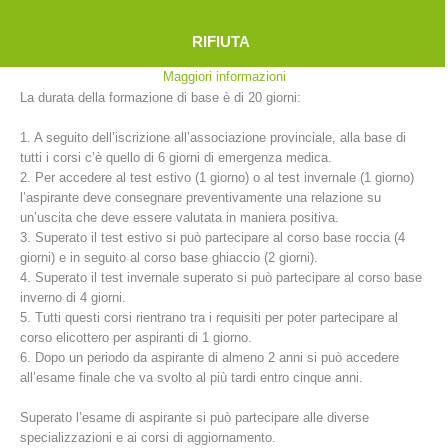
Il percorso formativo per diventare un membro del soccorso alpino a
pieno titolo ha una durata di due anni e prevede un programma molto
RIFIUTA
vasto per poter affrontare l’esame finale.
Maggiori informazioni
La durata della formazione di base è di 20 giorni:
1. A seguito dell’iscrizione all’associazione provinciale, alla base di
tutti i corsi c’è quello di 6 giorni di emergenza medica.
2. Per accedere al test estivo (1 giorno) o al test invernale (1 giorno)
l’aspirante deve consegnare preventivamente una relazione su
un’uscita che deve essere valutata in maniera positiva.
3. Superato il test estivo si può partecipare al corso base roccia (4
Stazioni del soccorso alpino
giorni) e in seguito al corso base ghiaccio (2 giorni).
4. Superato il test invernale superato si può partecipare al corso base
inverno di 4 giorni.
5. Tutti questi corsi rientrano tra i requisiti per poter partecipare al
corso elicottero per aspiranti di 1 giorno.
6. Dopo un periodo da aspirante di almeno 2 anni si può accedere
all’esame finale che va svolto al più tardi entro cinque anni.
Superato l’esame di aspirante si può partecipare alle diverse
specializzazioni e ai corsi di aggiornamento.