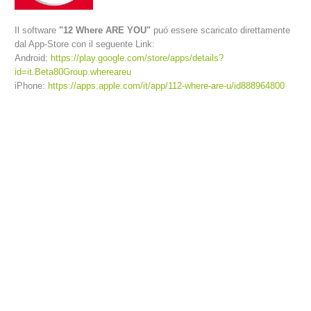
Il software
"12 Where ARE YOU"
puó essere scaricato direttamente
dal App-Store con il seguente Link:
Android:
https://play.google.com/store/apps/details?
id=it.Beta80Group.whereareu
iPhone:
https://apps.apple.com/it/app/112-where-are-u/id888964800
Richiesta di soccorso