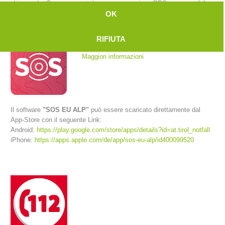
chiamando. Con uno smartphone a connessione GPS e se possibile
anche rete internet la centrale riceve la posizione esatta del
OK
chiamante.
RIFIUTA
Maggiori informazioni
Il software
"SOS EU ALP"
puó essere scaricato direttamente dal
App-Store con il seguente Link:
Android:
https://play.google.com/store/apps/details?id=at.tirol_notfall
Comitato Direttivo
iPhone:
https://apps.apple.com/de/app/sos-eu-alp/id400099520