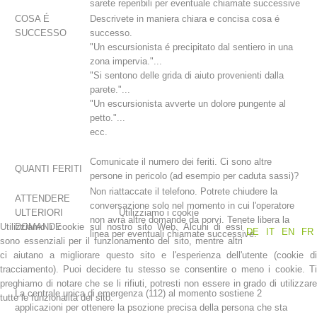
sarete reperibili per eventuale chiamate successive
COSA É
Descrivete in maniera chiara e concisa cosa é
SUCCESSO
successo.
"Un escursionista é precipitato dal sentiero in una
zona impervia."...
"Si sentono delle grida di aiuto provenienti dalla
parete."...
"Un escursionista avverte un dolore pungente al
petto."...
ecc.
Comunicate il numero dei feriti. Ci sono altre
QUANTI FERITI
persone in pericolo (ad esempio per caduta sassi)?
Stazioni del soccorso alpino
Non riattaccate il telefono. Potrete chiudere la
ATTENDERE
conversazione solo nel momento in cui l'operatore
ULTERIORI
Utilizziamo i cookie
non avrá altre domande da porvi. Tenete libera la
Utilizziamo i cookie sul nostro sito Web. Alcuni di essi
DOMANDE
DE
IT
EN
FR
linea per eventuali chiamate successive.
sono essenziali per il funzionamento del sito, mentre altri
ci aiutano a migliorare questo sito e l'esperienza dell'utente (cookie di
tracciamento). Puoi decidere tu stesso se consentire o meno i cookie. Ti
preghiamo di notare che se li rifiuti, potresti non essere in grado di utilizzare
La centrale unica di emergenza (112) al momento sostiene 2
tutte le funzionalità del sito.
applicazioni per ottenere la psozione precisa della persona che sta