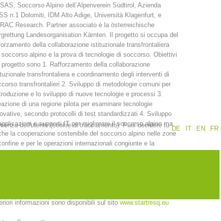
AS, Soccorso Alpino dell’Alpenverein Südtirol, Azienda
S n.1 Dolomiti, IDM Alto Adige, Università Klagenfurt, e
Rapporti annuali
Formazione
AC Research. Partner associato è la österreichische
grettung Landesorganisation Kärnten. Il progetto si occupa del
forzamento della collaborazione istituzionale transfrontaliera
 soccorso alpino e la prova di tecnologie di soccorso. Obiettivi
 progetto sono 1. Rafforzamento della collaborazione
ituzionale transfrontaliera e coordinamento degli interventi di
corso transfrontalieri 2. Sviluppo di metodologie comuni per
Prevenzione
PEER
ntroduzione e lo sviluppo di nuove tecnologie e processi 3.
azione di una regione pilota per esaminare tecnologie
ovative, secondo protocolli di test standardizzati 4. Sviluppo
applicazioni e supporti IT per migliorare il soccorso alpino ma
erienza dell'utente (cookie di tracciamento). Puoi decidere tu
DE
IT
EN
FR
nti
Contatti
he la cooperazione sostenibile del soccorso alpino nelle zone
confine e per le operazioni internazionali congiunte e la
laborazione continua per aumentare l'efficienza (riduzione di
ti) per l’adeguamento e l’implementazione di nuove tecnologie
 ottimizzano la catena di soccorso nell’ambiente alpino oltre il
iodo del progetto.
eriori informazioni sono disponibili sul sito
www.startresq.eu