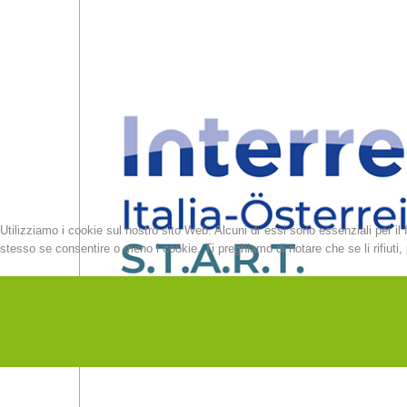
Utilizziamo i cookie sul nostro sito Web. Alcuni di essi sono essenziali per il 
stesso se consentire o meno i cookie. Ti preghiamo di notare che se li rifiuti, p