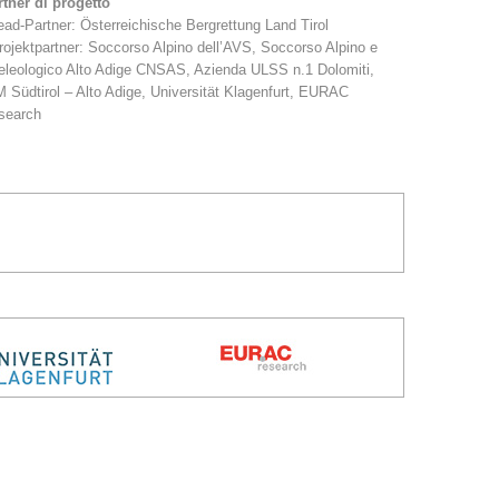
tner di progetto
ead-Partner: Österreichische Bergrettung Land Tirol
rojektpartner: Soccorso Alpino dell’AVS, Soccorso Alpino e
eleologico Alto Adige CNSAS, Azienda ULSS n.1 Dolomiti,
 Südtirol – Alto Adige, Universität Klagenfurt, EURAC
search