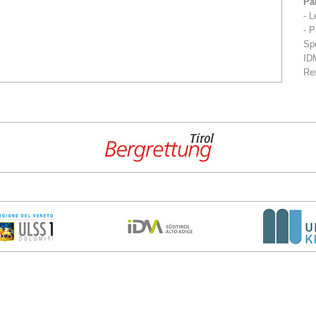
Par
- L
- P
Sp
IDM
Re