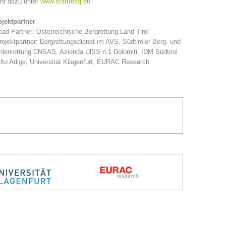
hr dazu unter
www.startresq.eu
ojektpartner
ead-Partner: Österreichische Bergrettung Land Tirol
rojektpartner: Bergrettungsdienst im AVS, Südtiroler Berg- und
lenrettung CNSAS, Azienda UlSS n.1 Dolomiti, IDM Südtirol
lto Adige, Universität Klagenfurt, EURAC Research