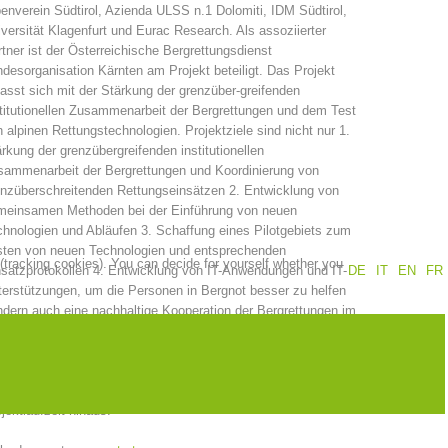
enverein Südtirol, Azienda ULSS n.1 Dolomiti, IDM Südtirol,
versität Klagenfurt und Eurac Research. Als assoziierter
Annual report
Training
tner ist der Österreichische Bergrettungsdienst
desorganisation Kärnten am Projekt beteiligt. Das Projekt
asst sich mit der Stärkung der grenzüber-greifenden
titutionellen Zusammenarbeit der Bergrettungen und dem Test
 alpinen Rettungstechnologien. Projektziele sind nicht nur 1.
Prevention
The PEER Group
rkung der grenzübergreifenden institutionellen
sammenarbeit der Bergrettungen und Koordinierung von
nzüberschreitenden Rettungseinsätzen 2. Entwicklung von
meinsamen Methoden bei der Einführung von neuen
hnologien und Abläufen 3. Schaffung eines Pilotgebiets zum
sten von neuen Technologien und entsprechenden
 (tracking cookies). You can decide for yourself whether you
 operations
Contact
satzprotokollen 4. Entwicklung von IT-Anwendungen und IT-
DE
IT
EN
FR
erstützungen, um die Personen in Bergnot besser zu helfen
dern auch eine nachhaltige Kooperation der Bergrettungen im
nzgebiet und für gemeinsame internationale Einsätze sowie
ammenarbeit zur effiziente (und Kosteneinsparenden)
passung und Einsatzerprobung von neue Technologien zur
imierten Rettungskette im alpinen Gelände über die
jektlaufzeit hinaus.