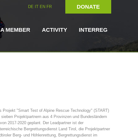
DONATE
DE
IT
EN
FR
 A MEMBER
ACTIVITY
INTERREG
Dog Handlers
On-Site Helpers
s Projekt "Smart Test of Alpine Rescue Technology" (START)
 sieben Projektpartnern aus 4 Provinzen und Bundesländern
ain Rescue
3023 - START
ITAT 4112 - RESYST
Board of Management
 von 2017-2020 geplant. Der Leadpartner ist der
ns
erreichische Bergrettungsdienst Land Tirol, die Projektpartner
tiroler Berg- und Höhlenrettung, Bergrettungsdienst im