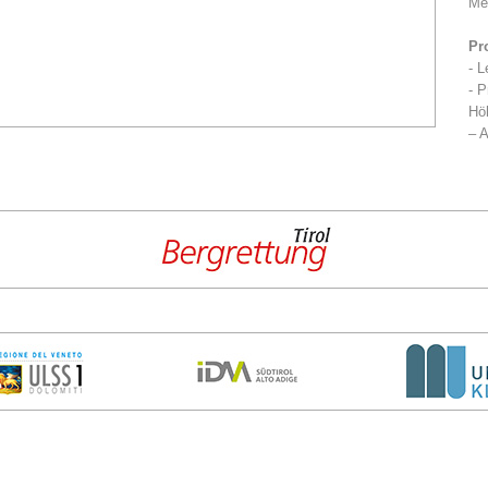
Me
Pr
- L
- P
Höh
– A