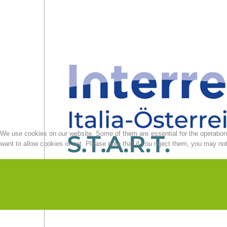
We use cookies on our website. Some of them are essential for the operation o
want to allow cookies or not. Please note that if you reject them, you may not b