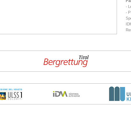
Par
- L
- P
Sp
IDM
Re