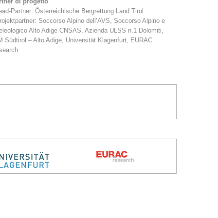
tner di progetto
ead-Partner: Österreichische Bergrettung Land Tirol
rojektpartner: Soccorso Alpino dell’AVS, Soccorso Alpino e
eleologico Alto Adige CNSAS, Azienda ULSS n.1 Dolomiti,
 Südtirol – Alto Adige, Universität Klagenfurt, EURAC
search