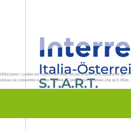
Utilizziamo i cookie sul nostro sito Web. Alcuni di essi sono essenziali per il 
stesso se consentire o meno i cookie. Ti preghiamo di notare che se li rifiuti, p