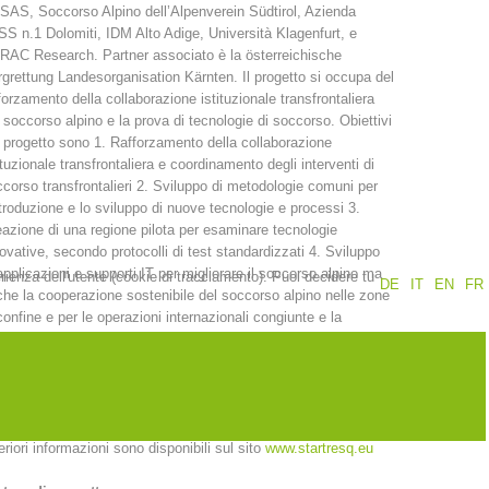
AS, Soccorso Alpino dell’Alpenverein Südtirol, Azienda
S n.1 Dolomiti, IDM Alto Adige, Università Klagenfurt, e
Rapporti annuali
Formazione
AC Research. Partner associato è la österreichische
grettung Landesorganisation Kärnten. Il progetto si occupa del
forzamento della collaborazione istituzionale transfrontaliera
 soccorso alpino e la prova di tecnologie di soccorso. Obiettivi
 progetto sono 1. Rafforzamento della collaborazione
ituzionale transfrontaliera e coordinamento degli interventi di
corso transfrontalieri 2. Sviluppo di metodologie comuni per
Prevenzione
PEER
ntroduzione e lo sviluppo di nuove tecnologie e processi 3.
azione di una regione pilota per esaminare tecnologie
ovative, secondo protocolli di test standardizzati 4. Sviluppo
applicazioni e supporti IT per migliorare il soccorso alpino ma
erienza dell'utente (cookie di tracciamento). Puoi decidere tu
DE
IT
EN
FR
nti
Contatti
he la cooperazione sostenibile del soccorso alpino nelle zone
confine e per le operazioni internazionali congiunte e la
laborazione continua per aumentare l'efficienza (riduzione di
ti) per l’adeguamento e l’implementazione di nuove tecnologie
 ottimizzano la catena di soccorso nell’ambiente alpino oltre il
iodo del progetto.
eriori informazioni sono disponibili sul sito
www.startresq.eu