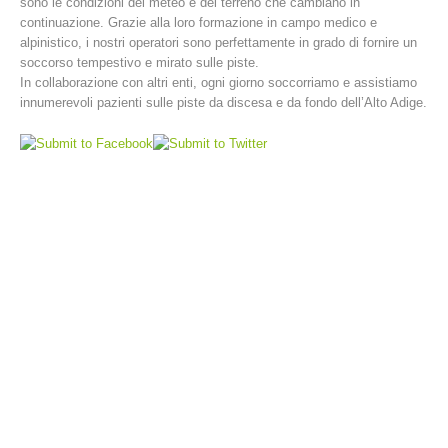
sono le condizioni del meteo e del terreno che cambiano in
continuazione. Grazie alla loro formazione in campo medico e
alpinistico, i nostri operatori sono perfettamente in grado di fornire un
soccorso tempestivo e mirato sulle piste.
In collaborazione con altri enti, ogni giorno soccorriamo e assistiamo
innumerevoli pazienti sulle piste da discesa e da fondo dell’Alto Adige.
Stazioni del soccorso alpino