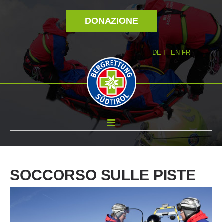
DONAZIONE
DE
IT
EN
FR
DI NOI
SOCCORSO
SULLE
PISTE