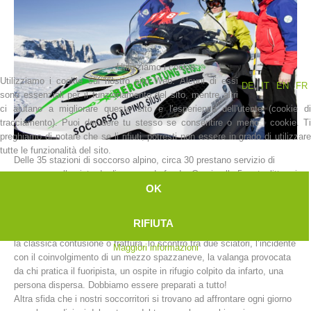
Utilizziamo i cookie
Utilizziamo i cookie sul nostro sito Web. Alcuni di essi
DE
IT
EN
FR
sono essenziali per il funzionamento del sito, mentre altri
ci aiutano a migliorare questo sito e l'esperienza dell'utente (cookie di
tracciamento). Puoi decidere tu stesso se consentire o meno i cookie. Ti
preghiamo di notare che se li rifiuti, potresti non essere in grado di utilizzare
tutte le funzionalità del sito.
Delle 35 stazioni di soccorso alpino, circa 30 prestano servizio di
La storia
soccorso sulle piste da discesa e da fondo. Grazie alle 5 motoslitte e i
OK
7 ATV (All Terrain Vehicle chiamati anche quad) presenti sul territorio
provinciale, possiamo raggiungere i luoghi degli incidenti in tempi
molto brevi.
RIFIUTA
Gli interventi nelle aree sciistiche sono davvero di molteplice natura:
la classica contusione o frattura, lo scontro tra due sciatori, l’incidente
Maggiori informazioni
con il coinvolgimento di un mezzo spazzaneve, la valanga provocata
da chi pratica il fuoripista, un ospite in rifugio colpito da infarto, una
persona dispersa. Dobbiamo essere preparati a tutto!
Altra sfida che i nostri soccorritori si trovano ad affrontare ogni giorno