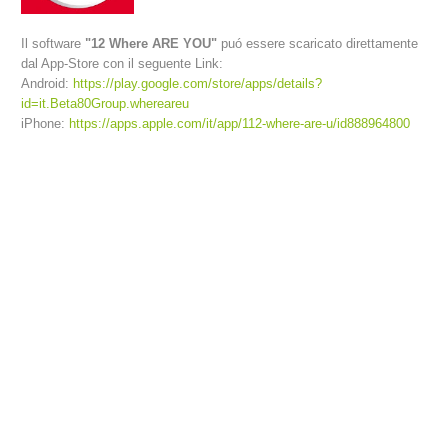
Il software
"12 Where ARE YOU"
puó essere scaricato direttamente
dal App-Store con il seguente Link:
Android:
https://play.google.com/store/apps/details?
id=it.Beta80Group.whereareu
iPhone:
https://apps.apple.com/it/app/112-where-are-u/id888964800
Richiesta di soccorso