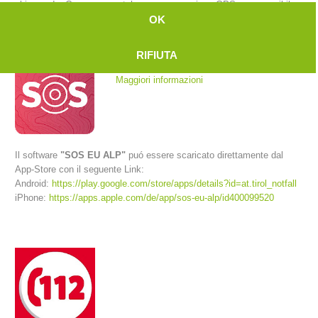
chiamando. Con uno smartphone a connessione GPS e se possibile
anche rete internet la centrale riceve la posizione esatta del
OK
chiamante.
RIFIUTA
Maggiori informazioni
Il software
"SOS EU ALP"
puó essere scaricato direttamente dal
App-Store con il seguente Link:
Android:
https://play.google.com/store/apps/details?id=at.tirol_notfall
Comitato Direttivo
iPhone:
https://apps.apple.com/de/app/sos-eu-alp/id400099520