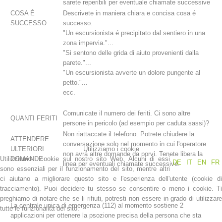
sarete reperibili per eventuale chiamate successive
COSA É
Descrivete in maniera chiara e concisa cosa é
SUCCESSO
successo.
"Un escursionista é precipitato dal sentiero in una
zona impervia."...
"Si sentono delle grida di aiuto provenienti dalla
parete."...
"Un escursionista avverte un dolore pungente al
petto."...
ecc.
Comunicate il numero dei feriti. Ci sono altre
QUANTI FERITI
persone in pericolo (ad esempio per caduta sassi)?
Stazioni del soccorso alpino
Non riattaccate il telefono. Potrete chiudere la
ATTENDERE
conversazione solo nel momento in cui l'operatore
ULTERIORI
Utilizziamo i cookie
non avrá altre domande da porvi. Tenete libera la
Utilizziamo i cookie sul nostro sito Web. Alcuni di essi
DOMANDE
DE
IT
EN
FR
linea per eventuali chiamate successive.
sono essenziali per il funzionamento del sito, mentre altri
ci aiutano a migliorare questo sito e l'esperienza dell'utente (cookie di
tracciamento). Puoi decidere tu stesso se consentire o meno i cookie. Ti
preghiamo di notare che se li rifiuti, potresti non essere in grado di utilizzare
La centrale unica di emergenza (112) al momento sostiene 2
tutte le funzionalità del sito.
applicazioni per ottenere la psozione precisa della persona che sta