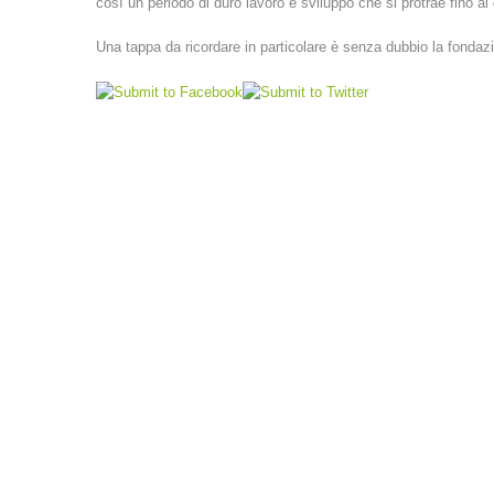
così un periodo di duro lavoro e sviluppo che si protrae fino a
Una tappa da ricordare in particolare è senza dubbio la fondaz
LINKS
VEREINSSATZUNG (PDF)
A