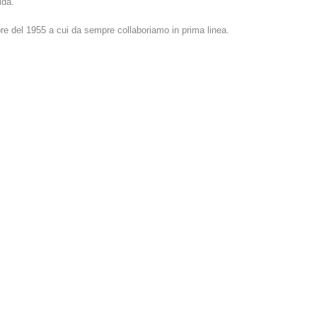
ida.
bre del 1955 a cui da sempre collaboriamo in prima linea.
DESIGN
75 ANNI DI BRD BOLZANO