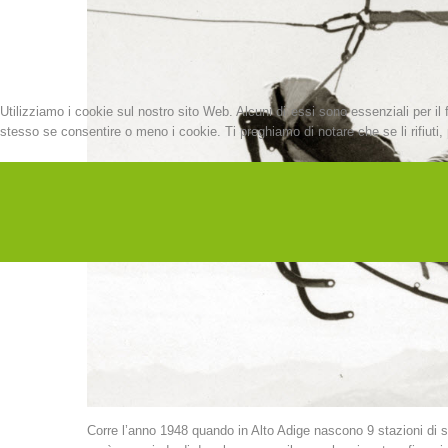
Utilizziamo i cookie sul nostro sito Web. Alcuni di essi sono essenziali per il 
stesso se consentire o meno i cookie. Ti preghiamo di notare che se li rifiuti, p
Corre l’anno 1948 quando in Alto Adige nascono 9 stazioni di so