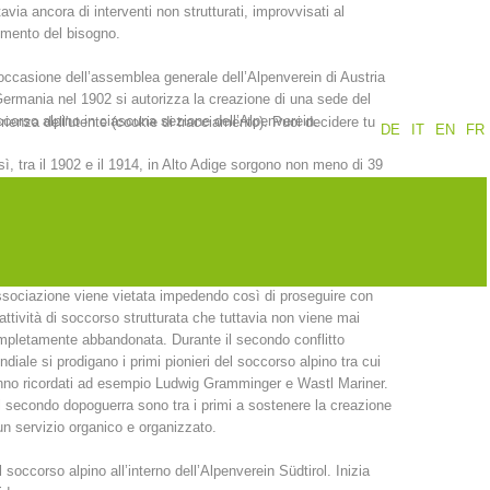
tavia ancora di interventi non strutturati, improvvisati al
mento del bisogno.
Rapporti annuali
Formazione
occasione dell’assemblea generale dell’Alpenverein di Austria
ermania nel 1902 si autorizza la creazione di una sede del
corso alpino in ciascuna sezione dell’Alpenverein.
erienza dell'utente (cookie di tracciamento). Puoi decidere tu
DE
IT
EN
FR
ì, tra il 1902 e il 1914, in Alto Adige sorgono non meno di 39
zioni. Sono “gli uomini con la croce verde e la Stella Alpina”
Prevenzione
PEER
intervenire con i pochi mezzi a disposizione a quei tempi e
sso si finisce per praticare dei veri e propri “recuperi”.
 lo scoppio della prima guerra mondiale, ben presto
nti
Contatti
ssociazione viene vietata impedendo così di proseguire con
attività di soccorso strutturata che tuttavia non viene mai
pletamente abbandonata. Durante il secondo conflitto
diale si prodigano i primi pionieri del soccorso alpino tra cui
no ricordati ad esempio Ludwig Gramminger e Wastl Mariner.
 secondo dopoguerra sono tra i primi a sostenere la creazione
un servizio organico e organizzato.
occorso alpino all’interno dell’Alpenverein Südtirol. Inizia