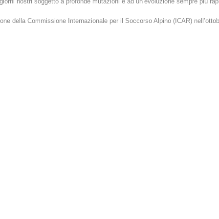
i giorni nostri soggetto a profonde mutazioni e ad un’evoluzione sempre più rap
ione della Commissione Internazionale per il Soccorso Alpino (ICAR) nell’otto
MMINISTRAZIONE TRASPARENTE
IMPRESSUM
PRIVACY
© GEIGER WEB