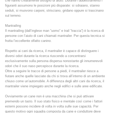
che hanno chiaramente bisogno di aiuto. Durante l’addestramento i
figuranti assumono le posizioni più disparate: si sdraiano, stanno
seduti, si muovono carponi, strisciano, gridano oppure si trascinano
sul terreno.
Mantrailing
Il mantrailing (dall’inglese man “uomo” e trail “traccia”) è la ricerca di
persone con l’aiuto di cani chiamati mantrailer. Per questa tecnica si
frutta l’eccellente olfatto canino.
Rispetto ai cani da ricerca, il mantrailer è capace di distinguere i
diversi odori durante la ricerca riuscendo a concentrarsi
esclusivamente sulla persona dispersa nonostante gli innumerevoli
odori che il suo naso percepisce durante la ricerca.
Richiesta di soccorso
Oltre a seguire le tracce di persone a piedi, il mantrailer riesce a
fiutare anche quelle lasciate da chi si trova all’interno di un ambiente
chiuso come un’automobile. A differenza degli altri cani da ricerca, il
mantrailer viene impiegato anche negli edifici e sulle aree edificate.
Ovviamente un cane non è una macchina che si può attivare
premendo un tasto. Il suo stato fisico e mentale così come i fattori
esterni possono incidere di volta in volta sulle sue capacità. Per
questo motivo ogni squadra composta da cane e conduttore deve