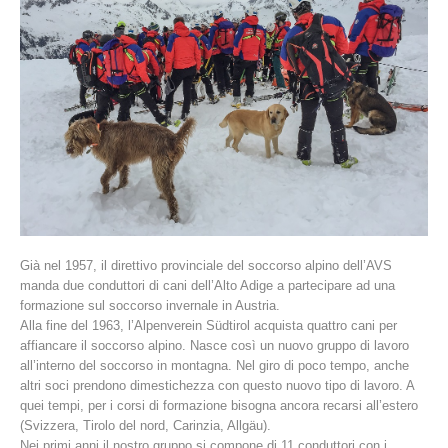
La storia
Già nel 1957, il direttivo provinciale del soccorso alpino dell’AVS
manda due conduttori di cani dell’Alto Adige a partecipare ad una
formazione sul soccorso invernale in Austria.
Alla fine del 1963, l’Alpenverein Südtirol acquista quattro cani per
affiancare il soccorso alpino. Nasce così un nuovo gruppo di lavoro
all’interno del soccorso in montagna. Nel giro di poco tempo, anche
altri soci prendono dimestichezza con questo nuovo tipo di lavoro. A
quei tempi, per i corsi di formazione bisogna ancora recarsi all’estero
(Svizzera, Tirolo del nord, Carinzia, Allgäu).
Nei primi anni il nostro gruppo si compone di 11 conduttori con i