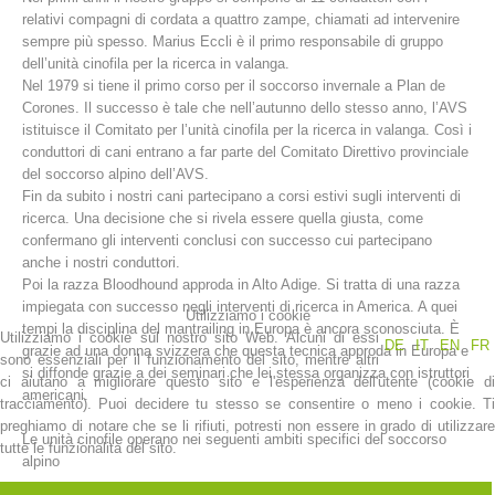
relativi compagni di cordata a quattro zampe, chiamati ad intervenire
sempre più spesso. Marius Eccli è il primo responsabile di gruppo
dell’unità cinofila per la ricerca in valanga.
Nel 1979 si tiene il primo corso per il soccorso invernale a Plan de
Corones. Il successo è tale che nell’autunno dello stesso anno, l’AVS
istituisce il Comitato per l’unità cinofila per la ricerca in valanga. Così i
conduttori di cani entrano a far parte del Comitato Direttivo provinciale
del soccorso alpino dell’AVS.
Fin da subito i nostri cani partecipano a corsi estivi sugli interventi di
ricerca. Una decisione che si rivela essere quella giusta, come
confermano gli interventi conclusi con successo cui partecipano
anche i nostri conduttori.
Stazioni del soccorso alpino
Poi la razza Bloodhound approda in Alto Adige. Si tratta di una razza
impiegata con successo negli interventi di ricerca in America. A quei
Utilizziamo i cookie
tempi la disciplina del mantrailing in Europa è ancora sconosciuta. È
Utilizziamo i cookie sul nostro sito Web. Alcuni di essi
DE
IT
EN
FR
grazie ad una donna svizzera che questa tecnica approda in Europa e
sono essenziali per il funzionamento del sito, mentre altri
si diffonde grazie a dei seminari che lei stessa organizza con istruttori
ci aiutano a migliorare questo sito e l'esperienza dell'utente (cookie di
americani.
tracciamento). Puoi decidere tu stesso se consentire o meno i cookie. Ti
preghiamo di notare che se li rifiuti, potresti non essere in grado di utilizzare
Le unità cinofile operano nei seguenti ambiti specifici del soccorso
tutte le funzionalità del sito.
alpino