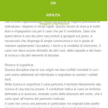
Ricerca in valanga
OK
Dopo una valanga, le squadre composte da cani e conduttori sono
impegnate nella ricerca di dispersi sotto la neve. Nonostante il
RIFIUTA
progresso tecnologico offerto da apparecchi quali ARTVA e RECCO, i
cani a volte rappresentano l’unica ma anche la migliore possibilità di
Maggiori informazioni
individuare i dispersi in tempi rapidi. Questo lavoro di ricerca è molto
duro e impegnativo sia per il cane che per il conduttore. Dato che
quest’ultimo è uno dei primi soccorritori a giungere sul posto, è
necessario che disponga di ampie conoscenze e sia in grado di
valutare rapidamente l’accaduto, i rischi e le modalità di intervento. Il
cane non deve essere distratto da altri cani, dalle squadre e dai team
di ricerca o da altri elementi di disturbo.
Comitato Direttivo
Ricerca in superficie
Questa disciplina trae le sue origini nei due conflitti mondiali in cui i
cani erano addestrati ad individuare e segnalare ai sanitari i soldati
feriti.
Nella ricerca in superficie il cane perlustra il territorio liberamente alla
ricerca di una traccia umana. Il conduttore indica al cane un territorio
delineato a si assicura, tenendo conto della direzione del vento, che il
cane operi all’interno del perimetro indicato.
Il cane non cerca una persona in particolare ma segnala tutte quelle