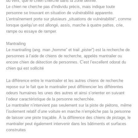
du vent, que le chien cherche dans la zone définie.
Le chien ne cherche pas d’individu précis, mais indique toute
personne se trouvant en situation de vulnérabilité apparente.
L’entraînement porte sur plusieurs „situations de vulnérabilité“, comme
lorsque quelqu’un est allongé, assis, marche à quatre pattes, crie,
rampe ou essaye de ramper.
Mantrailing
Le mantrailing (ang. man „homme“ et trail „pister“) est la recherche de
personnes à l’aide de chiens de recherche, appelés mantrailer ou
encore chien de détection de personnes. C’est l’excellent odorat du
chien qui est sollicité
La différence entre le mantrailer et les autres chiens de recherche
Procédure d'alarme
repose sur le fait que le mantrailer peut différencier les différentes
odeurs humaines les unes des autres et ainsi s’orienter en suivant
l’odeur caractéristique de la personne recherchée.
Le mantrailer n’intervient pas seulement sur la piste de piétons, même
l’isolement relatif d’une voiture en marche n’empêche pas la personne
de laisser une piste traçable. À la différence des chiens de pistage, le
mantrailer peut également intervenir dans les bâtiments et surfaces
construites