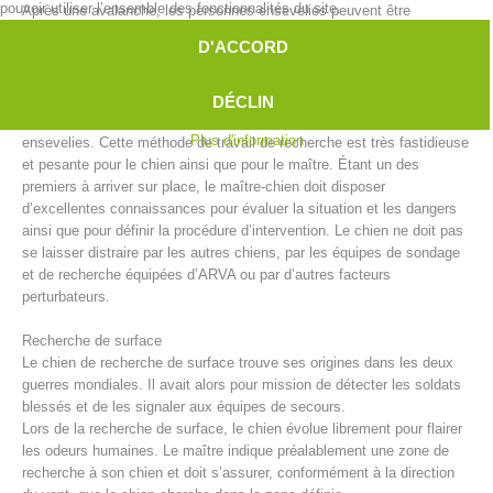
pouvoir utiliser l’ensemble des fonctionnalités du site.
Après une avalanche, les personnes ensevelies peuvent être
recherchées sous la neige par des équipes de maîtres-chiens
D'ACCORD
d’avalanche. Malgré les progrès techniques apportés par entre autre
l’appareil de recherche de victimes d’avalanche ou le système
RECCO, les chiens d’avalanche sont parfois la seule et donc la
DÉCLIN
meilleure solution pour repérer le plus vite possible les personnes
Plus d'information
ensevelies. Cette méthode de travail de recherche est très fastidieuse
et pesante pour le chien ainsi que pour le maître. Étant un des
premiers à arriver sur place, le maître-chien doit disposer
d’excellentes connaissances pour évaluer la situation et les dangers
ainsi que pour définir la procédure d’intervention. Le chien ne doit pas
se laisser distraire par les autres chiens, par les équipes de sondage
et de recherche équipées d’ARVA ou par d’autres facteurs
Direction
perturbateurs.
Recherche de surface
Le chien de recherche de surface trouve ses origines dans les deux
guerres mondiales. Il avait alors pour mission de détecter les soldats
blessés et de les signaler aux équipes de secours.
Lors de la recherche de surface, le chien évolue librement pour flairer
les odeurs humaines. Le maître indique préalablement une zone de
recherche à son chien et doit s’assurer, conformément à la direction