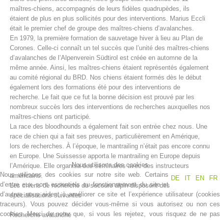
maîtres-chiens, accompagnés de leurs fidèles quadrupèdes, ils
étaient de plus en plus sollicités pour des interventions. Marius Eccli
était le premier chef de groupe des maîtres-chiens d’avalanches.
En 1979, la première formation de sauvetage hiver à lieu au Plan de
Corones. Celle-ci connaît un tel succès que l’unité des maîtres-chiens
d’avalanches de l’Alpenverein Südtirol est créée en automne de la
même année. Ainsi, les maîtres-chiens étaient représentés également
au comité régional du BRD. Nos chiens étaient formés dès le début
également lors des formations été pour des interventions de
recherche. Le fait que ce fut la bonne décision est prouvé par les
nombreux succès lors des interventions de recherches auxquelles nos
maîtres-chiens ont participé.
Centres de secours
La race des bloodhounds a également fait son entrée chez nous. Une
race de chien qui a fait ses preuves, particulièrement en Amérique,
lors de recherches. À l’époque, le mantrailing n’était pas encore connu
en Europe. Une Suissesse apporta le mantrailing en Europe depuis
Nous utilisons des cookies
l’Amérique. Elle organisa des séminaires avec des instructeurs
Nous utilisons des cookies sur notre site web. Certains
américains.
DE
IT
EN
FR
d’entre eux sont essentiels au fonctionnement du site et
Les chiens de recherche du secours alpin disposent des
d’autres nous aident à améliorer ce site et l’expérience utilisateur (cookies
spécialisations suivantes
traceurs). Vous pouvez décider vous-même si vous autorisez ou non ces
cookies. Merci de noter que, si vous les rejetez, vous risquez de ne pas
Recherche avalanche