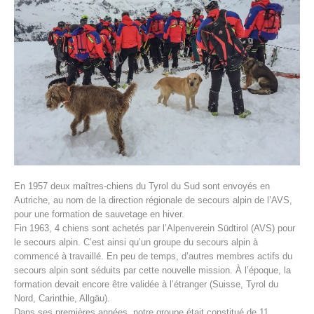
Histoire de l'association
En 1957 deux maîtres-chiens du Tyrol du Sud sont envoyés en
Autriche, au nom de la direction régionale de secours alpin de l’AVS,
pour une formation de sauvetage en hiver.
Fin 1963, 4 chiens sont achetés par l’Alpenverein Südtirol (AVS) pour
le secours alpin. C’est ainsi qu’un groupe du secours alpin à
commencé à travaillé. En peu de temps, d’autres membres actifs du
secours alpin sont séduits par cette nouvelle mission. À l’époque, la
formation devait encore être validée à l’étranger (Suisse, Tyrol du
Nord, Carinthie, Allgäu).
Dans ses premières années, notre groupe était constitué de 11