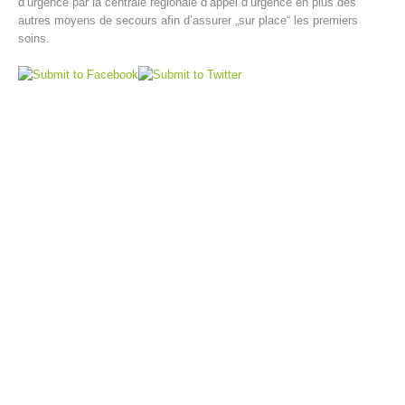
d’urgence par la centrale régionale d’appel d’urgence en plus des
autres moyens de secours afin d’assurer „sur place“ les premiers
soins.
Direction