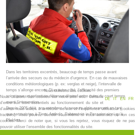
Dans les territoires excentrés, beaucoup de temps passe avant
Histoire de l'association
l’arrivée des secours ou du médecin d’urgence. En cas de mauvaises
conditions météorologiques (p. ex: verglas et neige), l’intervalle de
temps s’allonge encore. D’un autre côté, l’efficacité des premiers
Nous utilisons des cookies
soins pour un patient en détresse dépend entre autre du court temps
Nous utilisons des cookies sur notre site web. Certains
DE
IT
EN
FR
avant l’intervention.
d’entre eux sont essentiels au fonctionnement du site et
Depuis 2005 déjà, nos membres du secours alpin exercent en tant
d’autres nous aident à améliorer ce site et l’expérience utilisateur (cookies
que secouristes à Tiers, Antholz, Rabenstein in Passeier ainsi qu’à
traceurs). Vous pouvez décider vous-même si vous autorisez ou non ces
Pfelders.
cookies. Merci de noter que, si vous les rejetez, vous risquez de ne pas
pouvoir utiliser l’ensemble des fonctionnalités du site.
Dans les territoires en campagne, il passe souvent plus de temps