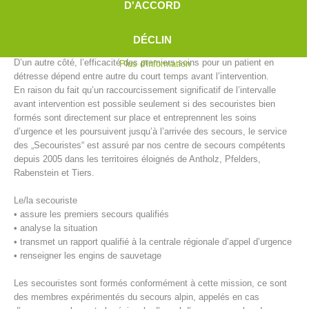
D'ACCORD
qu’en ville avant l’arrivée des secours ou du médecin d’urgence. En
territoires éloignés, l’intervalle de temps est déjà longue et s’allonge
encore en cas de mauvaises conditions météorologiques (p. ex:
DÉCLIN
verglas et neige).
D’un autre côté, l’efficacité des premiers soins pour un patient en
Plus d'information
détresse dépend entre autre du court temps avant l’intervention.
En raison du fait qu’un raccourcissement significatif de l’intervalle
avant intervention est possible seulement si des secouristes bien
formés sont directement sur place et entreprennent les soins
d’urgence et les poursuivent jusqu’à l’arrivée des secours, le service
des „Secouristes“ est assuré par nos centre de secours compétents
depuis 2005 dans les territoires éloignés de Antholz, Pfelders,
Rabenstein et Tiers.
Centres de secours
Le/la secouriste
• assure les premiers secours qualifiés
• analyse la situation
• transmet un rapport qualifié à la centrale régionale d’appel d’urgence
• renseigner les engins de sauvetage
Les secouristes sont formés conformément à cette mission, ce sont
des membres expérimentés du secours alpin, appelés en cas