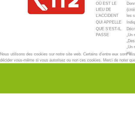
OÙ EST LE
Donn
LIEU DE
(cro
L’ACCIDENT
les 
QUI APPELLE
Indi
QUE S’EST-IL
Décr
PASSE
„Un 
„Des
„Un 
etc
Nous utilisons des cookies sur notre site web. Certains d’entre eux sont esse
décider vous-même si vous autorisez ou non ces cookies. Merci de noter que, s
COMBIEN DE
Indi
BLESSES
ATTENDRE LES
Ne r
QUESTIONS
comm