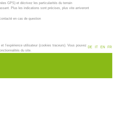
nées GPS) et décrivez les particularités du terrain
sant. Plus les indications sont précises, plus vite arriveront
Jahresberichte
Formation
 contacté en cas de question
Pr
évention
PEER
et l’expérience utilisateur (cookies traceurs). Vous pouvez
DE
IT
EN
FR
nctionnalités du site.
te de pierres)?
ion de sauvetage
Contakt
 appel n’a plus de questions que vous pouvez mettre fin à la
tres questions