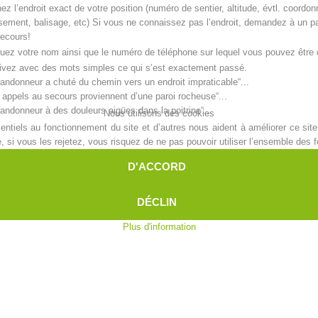
ez l’endroit exact de votre position (numéro de sentier, altitude, évtl. coordon
isement, balisage, etc) Si vous ne connaissez pas l’endroit, demandez à un pas
Aktuell
Devenir membre
secours!
quez votre nom ainsi que le numéro de téléphone sur lequel vous pouvez être
ivez avec des mots simples ce qui s’est exactement passé.
randonneur a chuté du chemin vers un endroit impraticable“...
 appels au secours proviennent d’une paroi rocheuse“...
Secours sur les
Canyoning
randonneur à des douleurs aigües dans la poitrine“...
Nous utilisons des cookies
pistes
ntiels au fonctionnement du site et d’autres nous aident à améliorer ce site 
i vous les rejetez, vous risquez de ne pas pouvoir utiliser l’ensemble des fo
quez le nombre de blessés. D’autres personnes sont-elles en danger (p. ex chu
D'ACCORD
Opérat
Procédure d'alarme
accrochez pas. Ce n’est seulement que lorsque la personne en charge de votre
unication. Restez disponible près de votre téléphone en cas de rappel et au
DÉCLIN
Plus d'information