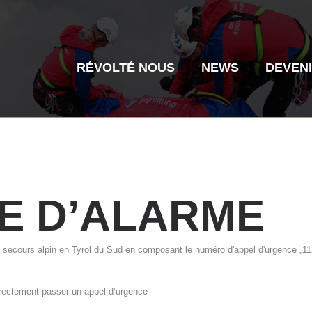
RÉVOLTÉ NOUS
NEWS
DEVEN
E
D’ALARME
Secours alpin
Sauvetage aé
 secours alpin en Tyrol du Sud en composant le numéro d'appel d'urgence „112
Histoire de l'association
ITAT 4187
Centre
ITAT 
rectement passer un appel d’urgence