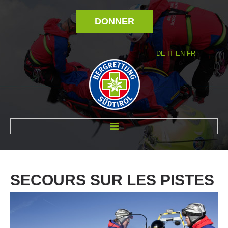
DONNER
DE
IT
EN
FR
RÉVOLTÉ NOUS
SECOURS
SUR
LES
PISTES