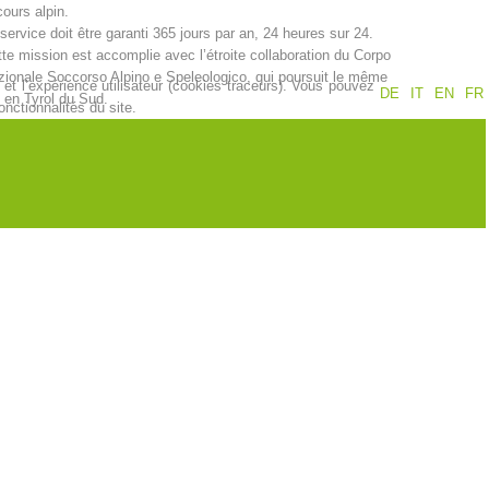
ours alpin.
service doit être garanti 365 jours par an, 24 heures sur 24.
Jahresberichte
Formation
te mission est accomplie avec l’étroite collaboration du Corpo
ionale Soccorso Alpino e Speleologico, qui poursuit le même
et l’expérience utilisateur (cookies traceurs). Vous pouvez
DE
IT
EN
FR
 en Tyrol du Sud.
nctionnalités du site.
Pr
évention
PEER
ion de sauvetage
Contakt